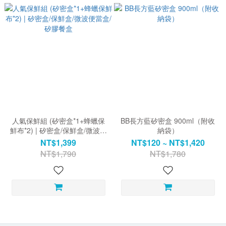
人氣保鮮組 (矽密盒*1+蜂蠟保
BB長方藍矽密盒 900ml（附收
鮮布*2) | 矽密盒/保鮮盒/微波便
納袋）
當盒/矽膠餐盒
NT$1,399
NT$120 ~ NT$1,420
NT$1,790
NT$1,780