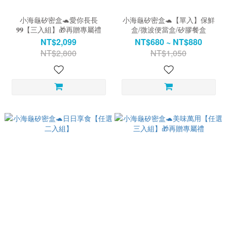
小海龜矽密盒🐢愛你長長
小海龜矽密盒🐢【單入】保鮮
𝟗𝟗【三入組】🎁再贈專屬禮
盒/微波便當盒/矽膠餐盒
NT$2,099
NT$680 ~ NT$880
NT$2,800
NT$1,050