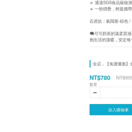
🔹 通過SGS食品級檢
🔹 一秒摺疊，輕盈攜
石虎款：氣閥塞-棕色 /
🗨️可可奶茶的溫柔質
抱生活的溫暖，安定每
全店，【免運優惠】全館
NT$780
NT$95
數量
加入購物車