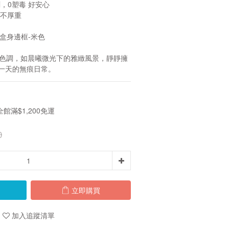
測，0塑毒 好安心
帶不厚重
 盒身邊框-米色
感色調，如晨曦微光下的雅緻風景，靜靜擁
一天的無痕日常。
滿$1,200免運
0
立即購買
加入追蹤清單