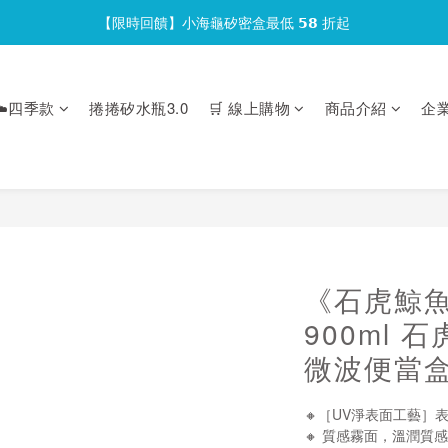
【限時回饋】小海龜矽密盒最低 𝟱𝟴 折起
官網會員首次下單現折 $𝟏𝟎𝟎 元❕
官網會員首次下單現折 $𝟏𝟎𝟎 元❕
️四季款
捲捲矽水瓶3.0
🛒 線上購物
商品介紹
企
《石虎鯨魚
900ml 
微波便當盒
🔸［UV淨表面工藝］
🔸 質感霧面，溫潤質