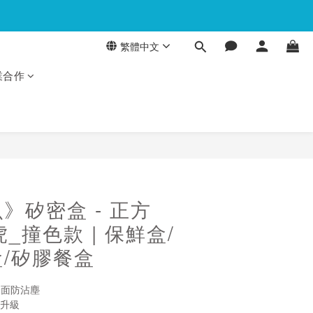
繁體中文
業合作
立即購買
》矽密盒 - 正方
石虎_撞色款 | 保鮮盒/
/矽膠餐盒
表面防沾塵
感升級