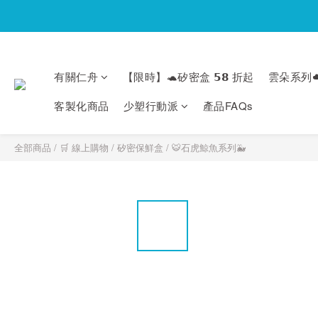
有關仁舟
【限時】🐢矽密盒 𝟱𝟴 折起
雲朵系列☁
客製化商品
少塑行動派
產品FAQs
全部商品
/
🛒 線上購物
/
矽密保鮮盒
/
🐯石虎鯨魚系列🐳