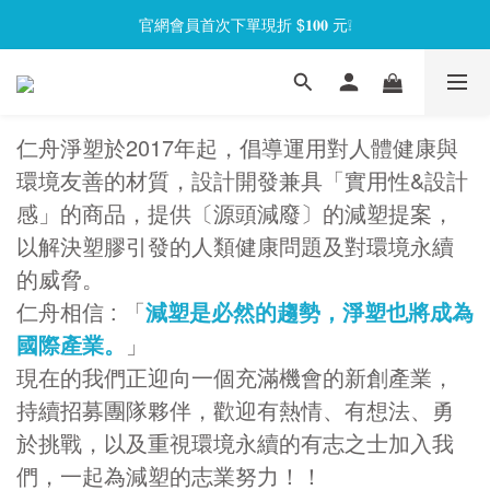
官網會員首次下單現折 $𝟏𝟎𝟎 元❕
官網會員首次下單現折 $𝟏𝟎𝟎 元❕
【限時回饋】小海龜矽密盒最低 𝟱𝟴 折起
官網會員首次下單現折 $𝟏𝟎𝟎 元❕
仁舟淨塑於2017年起，倡導運用對人體健康與
環境友善的材質，設計開發兼具「實用性&設計
感」的商品，提供〔源頭減廢〕的減塑提案，
以解決塑膠引發的人類健康問題及對環境永續
的威脅。
仁舟相信 : 「
減塑是必然的趨勢，淨塑也將成為
國際產業。
」
現在的我們正迎向一個充滿機會的新創產業，
持續招募團隊夥伴，歡迎有熱情、有想法、勇
於挑戰，以及重視環境永續的有志之士加入我
們，一起為減塑的志業努力！！