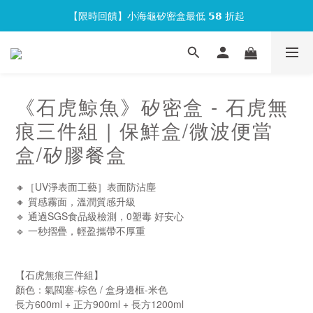
【限時回饋】小海龜矽密盒最低 𝟱𝟴 折起
官網會員首次下單現折 $𝟏𝟎𝟎 元❕
官網會員首次下單現折 $𝟏𝟎𝟎 元❕
《石虎鯨魚》矽密盒 - 石虎無
痕三件組 | 保鮮盒/微波便當
盒/矽膠餐盒
🔸［UV淨表面工藝］表面防沾塵
🔸 質感霧面，溫潤質感升級
🔹 通過SGS食品級檢測，0塑毒 好安心
🔹 一秒摺疊，輕盈攜帶不厚重
【石虎無痕三件組】
顏色：氣閥塞-棕色 / 盒身邊框-米色
長方600ml + 正方900ml + 長方1200ml