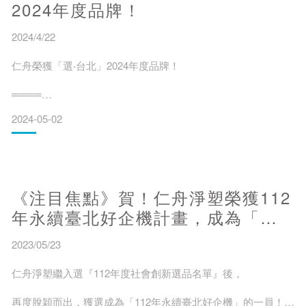
2024年度品牌！
2024/4/22
仁舟榮獲「選‧台北」2024年度品牌！
════
2024-05-02
繼2022年大獲好評的首版後，由台北市文化基金會領銜主辦之
「選台北」再度帶來台灣文創的精粹！2024年精心策劃的第二
本手冊再度舉辦徵選，300多個專注於展現台灣原創與永續性文
化的品牌業者共襄盛舉，仁舟脫穎而出，在歷經三個多月的初
審、複審後，有幸成為「選台北」前100大品牌，榮登於手冊
《注目焦點》賀！仁舟淨塑榮獲112
上。
年永續臺北好企機計畫，成為「社
會影響力典範」一員！(with Eng
2023/05/23
Ver.)
仁舟淨塑繼入選『112年度社會創新選品名單』後，
「選台北」重要指標意義
再度脫穎而出，獲選成為「112年永續臺北好企機」的一員！