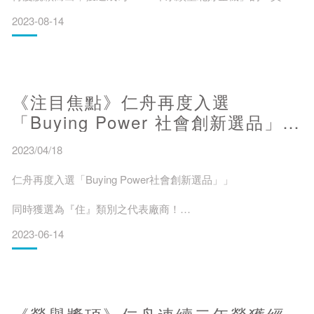
👀 深入探索台灣原創文化創意的精華
2023-08-14
📚 從線上網站到線下實體，一應俱全
════
💼 成為專業採購
《注目焦點》仁舟再度入選
「112年永續臺北好企機」計畫緣起
「Buying Power 社會創新選品」，
同時獲選為『住』類別之代表廠
2023年世界經濟論壇（ World Economic Forum ）在《全球風
2023/04/18
險報告書》（ Global Risk Report ）中揭示，全球近2年內最迫
商。(with Eng Ver.)
切與未來10年後最嚴重的風險中，名列前茅者包括「氣候行動
仁舟再度入選「Buying Power社會創新選品」」
失敗」和「自然災害與極端氣候事件」等環境風險，經濟風險
首次未上榜，突顯了社會及環境變遷下
同時獲選為『住』類別之代表廠商！
2023-06-14
════