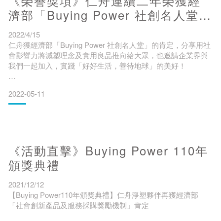
《榮譽獎項》仁舟連續二年榮獲經
🈶責生產＋🈶擇消費＝🈶選擇的未來
濟部「Buying Power 社創名人堂」
肯定
2022/4/15
仁舟獲經濟部「Buying Power 社創名人堂」的肯定，分享用社
112年度社會創新選品名單出爐！
會影響力將減塑理念及實用良品推向給大眾，也邀請企業界與
我們一起加入，實踐「好好生活，善待地球」的美好！
社會創新平台於2023/4/18公布了『112年度社會創新選品名
單』，很榮幸仁舟淨塑再度入選，並被評選為【住】類別之代
為協助社會創新組織拓展行銷通路，經濟部中小企業處推動
表廠商，獲得選品專訪殊榮！
2022-05-11
Buying Power社會創新產品及服務採購獎勵機制，並於2021年
增設「社創名人堂」，表揚傑出社創組織。
仁舟榮幸再次通過遴選成為「社創名人堂」夥伴，也於「111年
度社創良品採購手冊」中分享參與Buying Power政策的成果與
《活動直擊》Buying Power 110年
感想，及在與各界採
┋┋『112年度社會創新選品機制以日常永續消費方向出發，鼓
頒獎典禮
勵各界在各面向採購上皆能優先考量具有社會影響力的產品服
務，將徵選
2021/12/12
【Buying Power110年頒獎典禮】仁舟淨塑夥伴再獲經濟部
「社會創新產品及服務採購獎勵機制」肯定