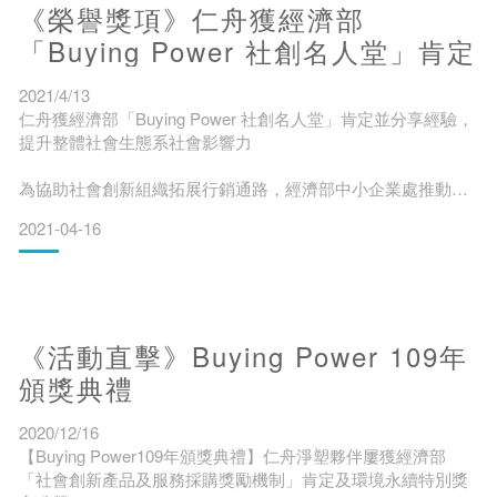
《榮譽獎項》仁舟獲經濟部
及「年度最佳設計獎」，也是本屆同時拿下兩獎項產品類獎項
的社會企業，足見永續生活不再只能從實用，更要以美學為減
「Buying Power 社創名人堂」肯定
塑生活添入綠色力量。近年將國際綠色潮流帶入台灣家居體驗
的社會企業-仁舟淨塑，持續將減塑環保
2021/4/13
仁舟獲經濟部「Buying Power 社創名人堂」肯定並分享經驗，
提升整體社會生態系社會影響力
為協助社會創新組織拓展行銷通路，經濟部中小企業處推動
Buying Power社會創新產品及服務採購獎勵機制，並於今年
2021-04-16
（2021年）增設「社創名人堂」，表揚傑出社創組織。
仁舟榮幸通過遴選成為「社創名人堂」夥伴，也於「110年度社
創良品採購手冊」中分享參與Buying Power政策的成果與感
想，以及在與各界採購單位互動實務中的經驗分享，期待與社
《活動直擊》Buying Power 109年
企間共學、共創，展現「社創 ca
頒獎典禮
2020/12/16
【Buying Power109年頒獎典禮】仁舟淨塑夥伴屢獲經濟部
「社會創新產品及服務採購獎勵機制」肯定及環境永續特別獎