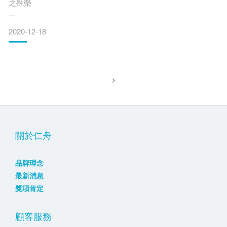
之殊榮
2020-12-18
經濟部中小企業處於社會創新實驗中心舉辦第4屆【Buying
Power社會創新採購頒獎典禮】，包含華南銀行、中華航空、
慈心基金會、里仁、愛料理、博客來，以及早安健康共7家仁舟
社企淨塑夥伴，與其他民營企業、政府單位及國營事業等102個
單位共同創造採購超過6億元亮眼成績。
Buying Power 每年採購金額不斷創新高，顯示與如仁舟之社會
創新
關於仁舟
品牌理念
最新消息
獎項肯定
顧客服務