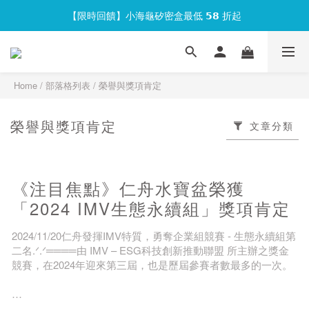
【限時回饋】小海龜矽密盒最低 𝟱𝟴 折起
官網會員首次下單現折 $𝟏𝟎𝟎 元❕
官網會員首次下單現折 $𝟏𝟎𝟎 元❕
Home
/
部落格列表
/
榮譽與獎項肯定
榮譽與獎項肯定
文章分類
《注目焦點》仁舟水寶盆榮獲
「2024 IMV生態永續組」獎項肯定
2024/11/20仁舟發揮IMV特質，勇奪企業組競賽 - 生態永續組第
二名.ᐟ.ᐟ════由 IMV – ESG科技創新推動聯盟 所主辦之獎金
競賽，在2024年迎來第三屆，也是歷屆參賽者數最多的一次。
競賽強調『科技創新(Innovation)、市場需求(Market)、永續價