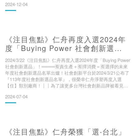
2024-12-04
值(Value)』的IMV精神，與仁舟創業精神及品牌特質不謀而
合。而本次代表仁舟出賽的淨塑良品則是鎮店之寶『植樹利器
– 水源寶育樹盆』！在植樹界勇闖各地、廣受好評的水寶盆，
採用回收再生紙材與天然可分解材料融合製成，
《注目焦點》仁舟再度入選2024年
度「Buying Power 社會創新選
品」。
2024/3/22《注目焦點》仁舟再度入選2024年度「Buying Power
社會創新選品」！════🈶責生產＋🈶擇消費＝🈶選擇的未來​
年度社會創新選品名單出爐！社會創新平台於2024/3/21公布了
『113年度社會創新選品名單』，很榮幸仁舟淨塑再度入選
【住】類別廠商！​┋┋為了讓更多台灣社會創新品牌被看見，
今年有責商行同樣邀請了專家們，以社會使命、商業模式、商
2024-07-04
品理念等方面進行評選，最終選出80家 #台灣在地 #責任生產
的社創品牌！​各品牌皆貼合聯合國永續發展目標SDGs的內
容，例如食品安
《注目焦點》仁舟榮獲「選‧台北」