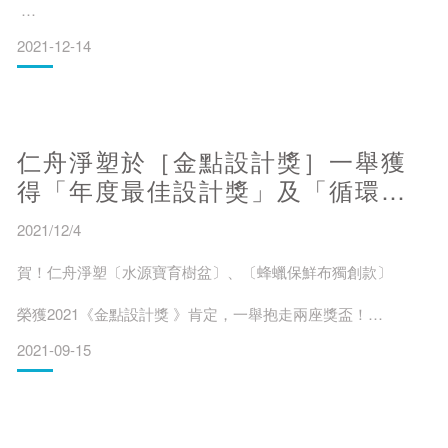
2021-12-14
經濟部中小企業處於社會創新實驗中心舉辦第5屆【Buying
Power社會創新採購頒獎典禮】，包含慈心基金會、里仁事
業、全家便利商店、統一超商、博客來、東南旅行社、新加坡
蝦皮娛樂，以及早安健康共8家仁舟社企淨塑夥伴，與其他民營
企業、政府單位及國營事業等120個單位共同創造採購超過18
仁舟淨塑於［金點設計獎］一舉獲
億元亮眼成績。
得「年度最佳設計獎」及「循環設
頒獎致詞臺上行政院唐鳳政務委員表示「今年採購額相較往年
計特別獎」肯定！
大幅度成
2021/12/4
賀！仁舟淨塑〔水源寶育樹盆〕、〔蜂蠟保鮮布獨創款〕
榮獲2021《金點設計獎 》肯定，一舉抱走兩座獎盃！
2021-09-15
首次參加設計界年度盛事「金點設計獎」的仁舟淨塑，即以
《仁舟水源寶育樹盆》、《仁舟蜂蠟保鮮布 超好蓋／保鮮
罩》，分別獲得2021年金點設計獎「年度特別獎-循環設計」以