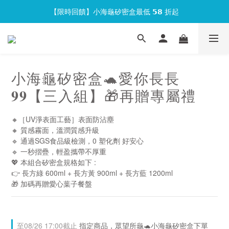
【限時回饋】小海龜矽密盒最低 𝟱𝟴 折起
官網會員首次下單現折 $𝟏𝟎𝟎 元❕
官網會員首次下單現折 $𝟏𝟎𝟎 元❕
小海龜矽密盒🐢愛你長長
𝟗𝟗【三入組】🎁再贈專屬禮
🔸［UV淨表面工藝］表面防沾塵
🔸 質感霧面，溫潤質感升級
🔹 通過SGS食品級檢測，0 塑化劑 好安心
🔹 一秒摺疊，輕盈攜帶不厚重
💖 本組合矽密盒規格如下 : 
👉 長方綠 600ml + 長方黃 900ml + 長方藍 1200ml 
🎁 加碼再贈愛心葉子餐盤
至
08/26 17:00
截止
指定商品，眾望所龜🐢小海龜矽密盒下單