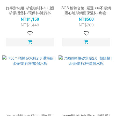
好事對杯組_矽密咖啡杯2.0版|
SGS 檢驗合格_嚴選304不鏽鋼
矽膠摺疊杯/環保杯/隨行杯
_溫心地球鋼藝保溫杯-焦糖奶
茶 | 不鏽鋼保溫杯/隨行杯/環保
NT$1,150
NT$560
杯
NT$1,440
NT$700
750ml捲捲矽水瓶2.0 湛海藍 |
750ml捲捲矽水瓶2.0_朝陽橘 |