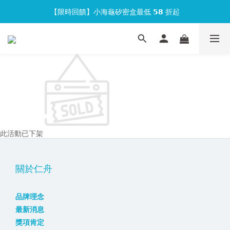
【限時回饋】小海龜矽密盒最低 𝟱𝟴 折起
官網會員首次下單現折 $𝟏𝟎𝟎 元❕
官網會員首次下單現折 $𝟏𝟎𝟎 元❕
此活動已下架
關於仁舟
品牌理念
最新消息
獎項肯定