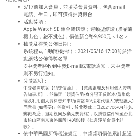
5/17前加入會員，並填妥會員資料，包含email、
電話、生日，即可獲得抽獎機會
活動獎項：
Apple Watch SE 鋁金屬錶殼；運動型錶環 (贈品隨
機出色，恕不挑色)，價值新台幣9,900元＜1名＞
抽獎及得獎公佈日期：
系統程式自動隨機抽出；2021/05/16 17:00前於活
動網站公佈得獎名單
※中獎者將收到中獎E-mail或電話通知，未中獎者
則不另行通知。
兌獎說明：
中獎者需填妥【領獎信函】、【蒐集處理及利用個人資料
告知事項】，並備齊「領獎信函/身分證正反影本/蒐集處
理及利用個人資料告知事項(需簽章)/法定代理人(或監護人)
同意書 (如需要)」等資料，於兌獎截止日2021/06/04前(以
郵戳為憑，逾期視同放棄兌獎資格)，以掛號信件寄至台北
市松山區南京東路四段143號8樓《仁舟淨塑會員小組
收》。
依中華民國所得稅法規定，中獎獎項價值累計超過