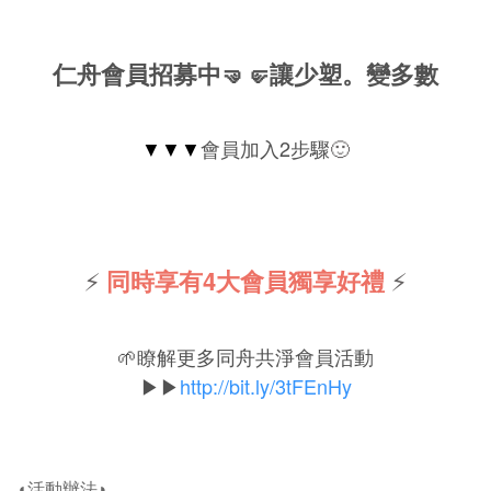
仁舟會員招募中🤜🤛讓少塑。變多數
▼▼▼
會員加入2步驟
🙂
⚡
同時享有4大會員獨享好禮
⚡
🌱瞭解更多同舟共淨會員活動
▶▶
http://bit.ly/3tFEnHy
◖活動辦法◗