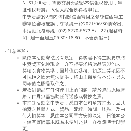
NT$1,000者，需繳交身分證影本供報稅使用，年
度報稅時將計入個人綜合所得稅申報。
中獎者請於2周內將相關信函寄回之領獎信函經主
辦單位審核無誤，獎項統一於2021/06/30前寄出。
本活動服務專線 : (02) 8770-6672 Ext. 22 (服務時
間 : 週一至週五09:30~18:30，不含例假日)。
◖注意事項◗
除依本活動辦法另有規定，得獎者不得主動要求將
中獎獎項兌換現金，亦不得要求將贈品讓與他人，
獎項以實物為準，圖片僅供參考。如原定獎項因不
可抗拒之因素無法提供，將由主辦單位本公司另以
同等值之贈品取代之。
若收到贈品有任何使用上的問題，請於贈品原廠聯
絡，仁舟無需協助任何送修或替換之責。
本抽獎活動之中獎者，悉由本公司單方抽出，且其
抽獎之具體方式、獎品、流程、時間、地點、及由
何人抽獎等，悉由本公司單方安排決定，日後本公
司倘有實際需求或為求便利起見，亦得隨時予以變
更。