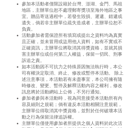
參加本活動者僅限設籍於台灣、澎湖、金門、馬祖
地區，主辦單位恕不處理郵寄獎項至海外地區之事
宜。贈品寄送過程中，若發生毀損、遲遞、錯遞或
遺失，倘若非主辦單位疏失造成者，主辦單位恕不
負責。
活動參加者需保證所有填寫或提出之資料均為真實
且正確，並未冒用或盜用他人資料，如有不實或不
正確資訊，主辦單位將取消其得獎資格，並就其損
害主辦單位或任何第三人權益，保留一切民、刑事
訴追之責。
如本活動因不可抗力之特殊原因無法執行時，本公
司有權決定取消、終止、修改或暫停本活動。 除上
述注意事項，本活動若有未盡事宜，本公司擁有隨
時修改、變更、暫停及解釋活動內容之權利，修改
訊息將於活動網站上公佈，不另行通知。
參加者參與本活動時，視為同意接受本活動所有內
容及細則之規範；倘有違反本活動相關注意規範，
主辦單位得取消其中獎資格，並對於任何破壞本活
動之行為保留法律追訴權。
主辦單位僅使用參加者所提供之個人資料於此次活