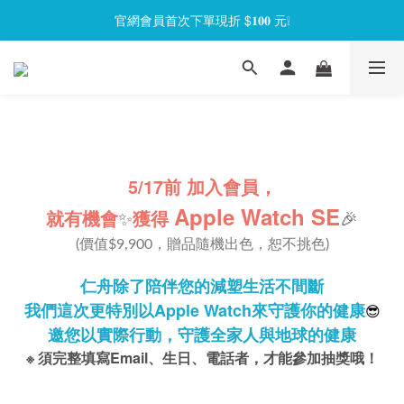
官網會員首次下單現折 $𝟏𝟎𝟎 元❕
官網會員首次下單現折 $𝟏𝟎𝟎 元❕
【限時回饋】小海龜矽密盒最低 𝟱𝟴 折起
官網會員首次下單現折 $𝟏𝟎𝟎 元❕
5/17前 加入會員，
Apple Watch SE
就有機會
✨
獲得
🎉
(價值$9,900，贈品隨機出色，恕不挑色)
仁舟除了陪伴您的減塑生活不間斷
我們這次更特別以Apple Watch來守護你的健康
😎
邀您以實際行動，守護全家人與地球的健康
※ 須完整填寫Email、生日、電話者，才能參加抽獎哦！