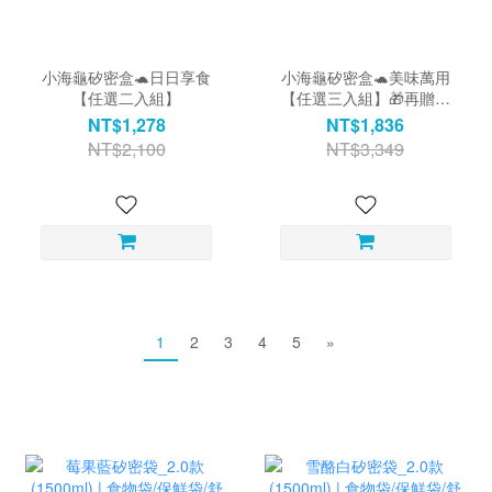
小海龜矽密盒🐢日日享食
小海龜矽密盒🐢美味萬用
【任選二入組】
【任選三入組】🎁再贈專
屬禮
NT$1,278
NT$1,836
NT$2,100
NT$3,349
1
2
3
4
5
»