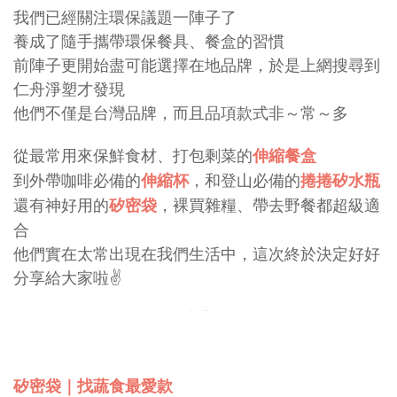
我們已經關注環保議題一陣子了
養成了隨手攜帶環保餐具、餐盒的習慣
前陣子更開始盡可能選擇在地品牌，於是上網搜尋到
仁舟淨塑才發現
他們不僅是台灣品牌，而且品項款式非～常～多
從最常用來保鮮食材、打包剩菜的
伸縮餐盒
到外帶咖啡必備的
，和登山必備的
伸縮杯
捲捲矽水瓶
還有神好用的
，裸買雜糧、帶去野餐都超級適
矽密袋
合
他們實在太常出現在我們生活中，這次終於決定好好
分享給大家啦✌️
矽密袋｜找蔬食最愛款