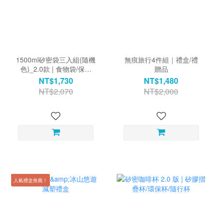
1500ml矽密袋三入組(隨機
無痕旅行4件組｜禮盒/禮
色)_2.0款 | 食物袋/保鮮
贈品
袋/舒肥袋
NT$1,730
NT$1,480
NT$2,070
NT$2,000
人氣禮盒推薦！