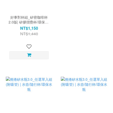
好事對杯組_矽密咖啡杯
2.0版| 矽膠摺疊杯/環保杯/
隨行杯
NT$1,150
NT$1,440