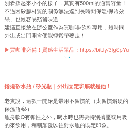
別看摺起來小小的樣子，其實有500ml的適當容量！
不過因矽膠材質的關係無法達到長時間保溫/保冷效
果、也較容易殘留味道，
建議直接放在辦公室作為買咖啡/飲料專用，短時間
外出或出門開會便能輕鬆帶著走！
▶買咖啡必備！質感生活單品：
https://bit.ly/3fgSpYu
捲捲矽水瓶 / 矽光瓶｜外出固定班底就是他！
老實說，這款一開始是最用不習慣的（太習慣鋼硬的
保溫瓶😂）
瓶身軟Q有彈性之外，喝水時也需要特別擠壓或用吸
的來飲用，稍稍顛覆以往對水瓶的既定印象。