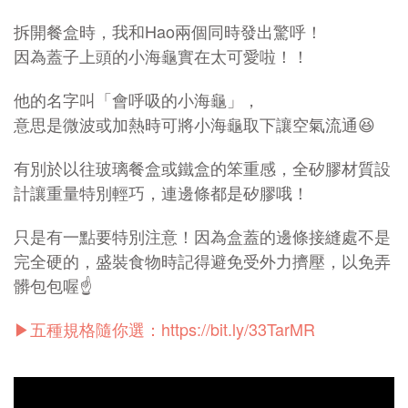
拆開餐盒時，我和Hao兩個同時發出驚呼！
因為蓋子上頭的小海龜實在太可愛啦！！
他的名字叫「會呼吸的小海龜」，
意思是微波或加熱時可將小海龜取下讓空氣流通😆
有別於以往玻璃餐盒或鐵盒的笨重感，全矽膠材質設
計讓重量特別輕巧，連邊條都是矽膠哦！
只是有一點要特別注意！因為盒蓋的邊條接縫處不是
完全硬的，盛裝食物時記得避免受外力擠壓，以免弄
髒包包喔☝️
▶五種規格隨你選：
https://bit.ly/33TarMR