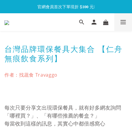
官網會員首次下單現折 $𝟏𝟎𝟎 元❕
官網會員首次下單現折 $𝟏𝟎𝟎 元❕
【限時回饋】小海龜矽密盒最低 𝟱𝟴 折起
官網會員首次下單現折 $𝟏𝟎𝟎 元❕
台灣品牌環保餐具大集合 【仁舟
無痕飲食系列】
作者：找蔬食 Travaggo
每次只要分享文出現環保餐具，就有好多網友詢問
「哪裡買？」、「有哪些推薦的餐盒？」
每當收到這樣的訊息，其實心中都倍感窩心