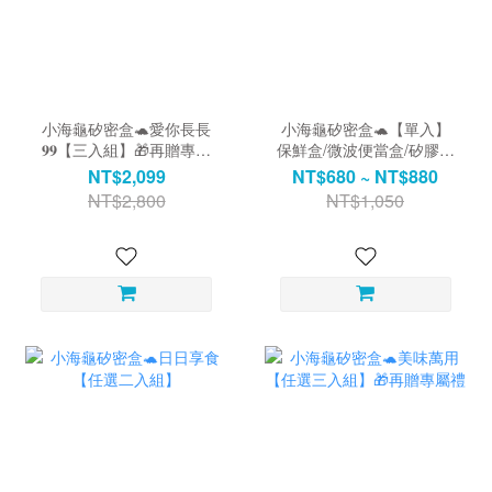
小海龜矽密盒🐢愛你長長
小海龜矽密盒🐢【單入】
𝟗𝟗【三入組】🎁再贈專屬
保鮮盒/微波便當盒/矽膠餐
禮
盒
NT$2,099
NT$680 ~ NT$880
NT$2,800
NT$1,050