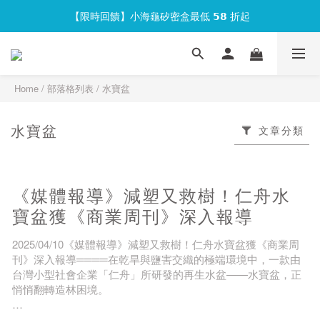
【限時回饋】小海龜矽密盒最低 𝟱𝟴 折起
官網會員首次下單現折 $𝟏𝟎𝟎 元❕
官網會員首次下單現折 $𝟏𝟎𝟎 元❕
Home
/
部落格列表
/
水寶盆
水寶盆
文章分類
《媒體報導》減塑又救樹！仁舟水
寶盆獲《商業周刊》深入報導
2025/04/10《媒體報導》減塑又救樹！仁舟水寶盆獲《商業周
刊》深入報導════在乾旱與鹽害交織的極端環境中，一款由
台灣小型社會企業「仁舟」所研發的再生水盆——水寶盆，正
悄悄翻轉造林困境。
近日，仁舟淨塑榮獲《商業周刊》專訪，報導深入介紹水寶盆