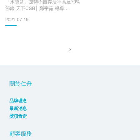
「水寶盆」逆轉樹苗存活率高達70%
節錄 天下CSR│ 鄭宇茹 報導
2021-07-19
════
金門金湖水庫旁的產業道路上，有近1/3的道路被風沙掩蓋；嚴
重時，更常覆蓋整條路，甚至有民眾因此騎機車摔傷…
為什麼大量的沙子會跑到馬路上？
原因就在於金門乾旱少雨、海風強勁，加上海岸旁的土壤貧
瘠，
使得金門縣林務所雖然在過去十幾年嘗試了各種方式種植防風
林，但樹苗不是被曬死，就是被風沙給壓死，存活率只有約一
成。
直到2020年5月金門林務
關於仁舟
品牌理念
最新消息
獎項肯定
顧客服務