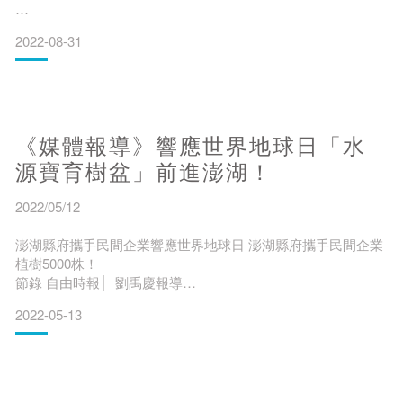
仁舟淨塑以回收再生紙漿製成的水源寶育樹盆，利用「以盆聚
2022-08-31
水、以繩滴灌」原理為小樹苗送水，且在功成身退後自然分解
與泥土融合，成為樹苗養分又不會造成環境負擔。。
════
《媒體報導》響應世界地球日「水
源寶育樹盆」前進澎湖！
▞
2022/05/12
仁舟善用對人體健康、對環境友善的材質，從正確認知和改變
澎湖縣府攜手民間企業響應世界地球日 澎湖縣府攜手民間企業
生活習慣開始，一點一滴創造節能、減碳、減塑、減廢的生活
植樹5000株！
環境與型態。
節錄 自由時報│ 劉禹慶報導
▞
2022-05-13
════
澎湖響應世界地球日活動，今日攜手財團法人慈心有機農業發
展基金會及和泰汽車，在五德警察局人力發展中心前舉辦植樹
活動，縣長賴峰偉、議長劉陳昭玲與澎防部弟兄、五德社區居
⫸ 《水源寶育樹盆》詳細產品介紹 ▶ Here!
民、五德國小、澎南國中共同植下5000株樹木。