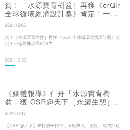
賀！［水源寶育樹盆］再獲《crQlr
由於澎湖以往氣候乾旱、土壤貧瘠、東北季風強烈，不利造林
企業CSR採購，歡迎來電：03-
環境，今年開始打破以往澎湖造林的模式，使用慈心有機農業
全球循環經濟設計獎》肯定！一起
發展基金會與仁舟淨塑共同研製的水寶盆，協
為地球固碳努力
2021/12/06
賀！［水源寶育樹盆］再獲《crQlr 全球循環經濟設計獎》肯
定！一起為地球固碳努力
2021-12-02
近年來循環經濟理念與行動不斷受到關注、討論與行動，仁舟
淨塑在全球循環經濟領域中也不缺席。今年crQlr Award 收到自
全球24國超過200件致力於循環經濟的徵件中，仁舟［水源寶
育樹盆］脫穎而出榮獲《crQlr 全球循環經濟設計獎》肯定，與
《媒體報導》仁舟「水源寶育樹
國際共63位獲獎良品並列獲獎專案。
盆」獲 CSR@天下［永續生態］專
題肯定
2021/07/17
於本次獎項中仁舟水源寶育樹盆更一舉獲得三個獎項，包括
Bio-Renewal Prize(生物革新獎
【CSR @天下】秉持傻子精神，不斷投入、改良，成功打造