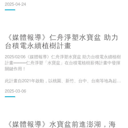
2025-04-24
如何成功在澎湖、金門甚至遠至蒙古戈壁，讓原本幾乎不可能
的植樹任務逐步實現。 報導指出，過去在澎湖造林，種下100
棵樹往往活不到10棵，強風、鹽害、水源不足成為最大障礙。
但引入水寶盆後，存活率竟飆升至近90%。這款以再生紙漿製
成的育樹盆，採「滴水系統
《媒體報導》仁舟淨塑水寶盆 助力
台積電永續植樹計畫
2025/02/06《媒體報導》仁舟淨塑水寶盆 助力台積電永續植樹
計畫════仁舟淨塑「水寶盆」在台積電植樹薪傳計畫中發揮
關鍵作用！
此計畫自2021年啟動，以桃園、新竹、台中、台南等地為起
點，推動都市林、海岸林、山坡濫墾地的復育，透過科學化種
2025-03-06
植技術，提高樹木存活率。 水寶盆 作為智慧型節水種植工具，
在植樹計畫中發揮了重要功能。它能夠有效儲水、減少蒸發、
穩定供水，即使在乾旱或惡劣環境下，也能幫助樹苗茁壯成
長，進而提升存活率。透過水寶盆的應用，台積電的植樹行動
不僅成功綠化當地，還強化了海岸固沙效
《媒體報導》水寶盆前進澎湖，海