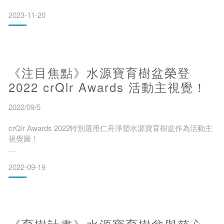
2023-11-20
2022年6月，慈心有機農業發展基金會首度前進蒙古大漠之
地，種下1,400棵在地原生樹苗，向慈心為地球種下十億棵樹的
目標跨越一大步！同時也開啟了蒙古與台灣攜手友善環境、植
樹護樹的第一幕。
《注目焦點》水源寶育樹盆榮登
今年5月，透由臺灣駐蒙古代表處的引薦，臺灣慈心基金會、蒙
古自然無限基金會與臺灣家扶基金會蒙古家扶中心合作，為蒙
2022 crQlr Awards 活動主視覺！
古家扶中心的扶助家庭及家扶村，總計提供500個水寶盆，在扶
助家庭的家園及家扶村種樹，開啟與蒙古民間單位合作種樹的
2022/09/5
新契
crQlr Awards 2022特別選用仁舟淨塑水源寶育樹盆作為活動主
視覺圖！
════
2022-09-19
來自日本的國際獎項『crQlr Awards 2022』徵獎活動於9月初
展開，點開官網，搶眼的主視覺圖片使用的正是於『crQlr
Awards 2022』獲得《全球循環經濟設計獎》肯定的得獎作品
水源寶育樹盆，2021年的獎項中仁舟水源寶育樹盆共獲得三個
獎項，包括Bio-Renewal Prize(生物革新獎)、Regeneration