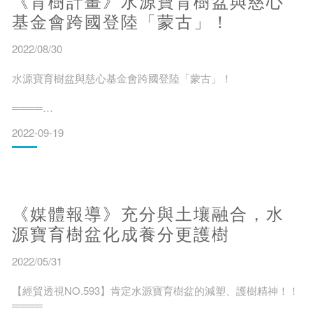
《育樹計畫》水源寶育樹盆與慈心
Award(再生創新獎)以及Pioneer
基金會跨國登陸「蒙古」！
2022/08/30
水源寶育樹盆與慈心基金會跨國登陸「蒙古」！
════
2022-09-19
資料節錄自 慈心有機
https://toaf.org.tw/treeplanting/infrom/1416-2022-08-25-02-10-07
════
《媒體報導》充分與土壤融合，水
海邊種樹利器水寶盆，於今年6月，首度前進蒙古大漠之地，種
源寶育樹盆化成養分更護樹
下1,400棵在地原生樹苗，向慈心為地球種下十億棵樹的目標跨
越一大步；無獨有偶，蒙古總統Khürelsükh U. 也倡議推行「十
2022/05/31
億棵樹計畫」，兩個種樹護地球的美好心願，在因緣際會下，
開啟了臺蒙
【經貿透視NO.593】肯定水源寶育樹盆的減塑、護樹精神！！
════