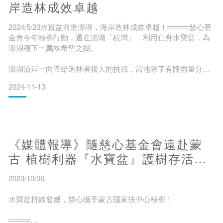
岸造林成效卓越
2024/5/20水寶盆前進澎湖，海岸造林成效卓越！════慈心基
金會今年種樹行動，選在澎湖「杭灣」，利用仁舟水寶盆，為
澎湖種下一萬株希望之樹。
澎湖沿岸一向帶給造林者很大的挑戰，當地除了有降雨量分布
不均、土層淺薄不肥沃的問題之外，冬季時更有強風、鹽霧等
2024-11-13
問題，造成澎湖海岸樹稀林少的問題。 🌳水寶盆與樹木共生共
榮，存活率高達90%，有效為大地降溫🌳 🔸水寶盆凹槽可蓄
水，解決乾旱樹渴問題
🔸護樹成長，讓最需要受到保護的幼樹安心長大
《媒體報導》隨慈心基金會遠赴蒙
🔸水寶盆特殊材質與構造，最後可以完全分解
古 植樹利器『水寶盆』護樹存活率
高達85%，成效卓越！
🔸分解後的水寶盆，
2023/10/06
水寶盆持續發威，慈心攜手蒙古國家扶中心種樹！
════