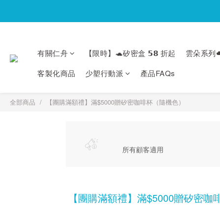
有關仁舟
【限時】🐢矽密盒 𝟱𝟴 折起
雲朵系列☁
客製化商品
少塑行動派
產品FAQs
全部商品
【團購滿額禮】滿$5000贈矽密咖啡杯（隨機色）
所有顧客適用
【團購滿額禮】滿$5000贈矽密咖