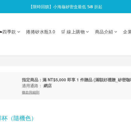
【限時回饋】小海龜矽密盒最低 𝟱𝟴 折起
官網會員首次下單現折 $𝟏𝟎𝟎 元❕
官網會員首次下單現折 $𝟏𝟎𝟎 元❕
️四季款
捲捲矽水瓶3.0
🛒 線上購物
商品介紹
企
指定商品：滿 NT$5,000 即享 1 件贈品 (滿額好禮贈_矽密咖
適用通路：
網店
條款與細則
啡杯（隨機色）