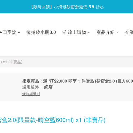
【限時回饋】小海龜矽密盒最低 𝟱𝟴 折起
官網會員首次下單現折 $𝟏𝟎𝟎 元❕
官網會員首次下單現折 $𝟏𝟎𝟎 元❕
️四季款
捲捲矽水瓶3.0
🛒 線上購物
商品介紹
企
 x1 (非賣品)
指定商品：滿 NT$2,000 即享 1 件贈品 (矽密盒2.0 (長方60
適用通路：
網店
條款與細則
.0(限量款-晴空藍600ml) x1 (非賣品)