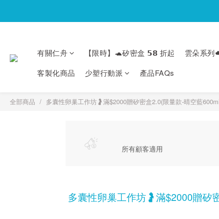
有關仁舟
【限時】🐢矽密盒 𝟱𝟴 折起
雲朵系列☁
客製化商品
少塑行動派
產品FAQs
全部商品
多囊性卵巢工作坊🤰滿$2000贈矽密盒2.0(限量款-晴空藍600ml)
所有顧客適用
多囊性卵巢工作坊🤰滿$2000贈矽密盒2