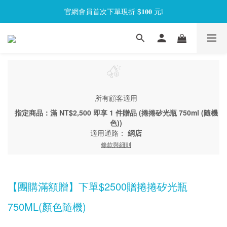
官網會員首次下單現折 $𝟏𝟎𝟎 元❕
官網會員首次下單現折 $𝟏𝟎𝟎 元❕
【限時回饋】小海龜矽密盒最低 𝟱𝟴 折起
官網會員首次下單現折 $𝟏𝟎𝟎 元❕
所有顧客適用
指定商品：滿 NT$2,500 即享 1 件贈品 (捲捲矽光瓶 750ml (隨機
色))
適用通路：
網店
條款與細則
【團購滿額贈】下單$2500贈捲捲矽光瓶
750ML(顏色隨機)