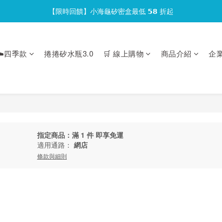
【限時回饋】小海龜矽密盒最低 𝟱𝟴 折起
官網會員首次下單現折 $𝟏𝟎𝟎 元❕
官網會員首次下單現折 $𝟏𝟎𝟎 元❕
️四季款
捲捲矽水瓶3.0
🛒 線上購物
商品介紹
企
指定商品：滿 1 件 即享免運
適用通路：
網店
條款與細則