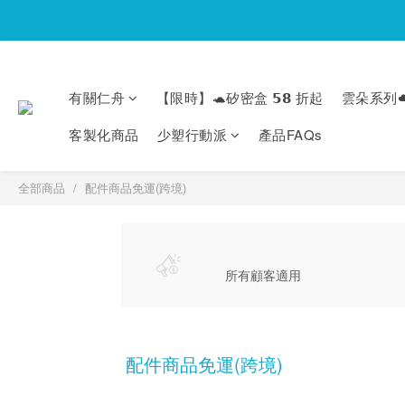
有關仁舟
【限時】🐢矽密盒 𝟱𝟴 折起
雲朵系列☁
客製化商品
少塑行動派
產品FAQs
全部商品
配件商品免運(跨境)
所有顧客適用
配件商品免運(跨境)