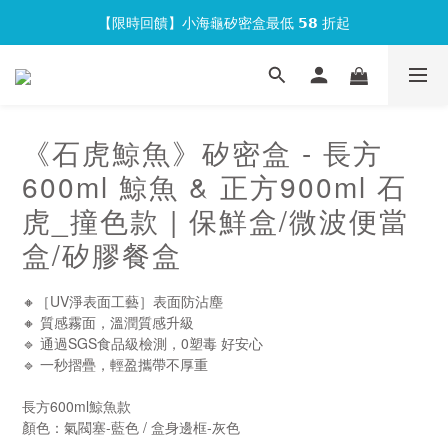
【限時回饋】小海龜矽密盒最低 𝟱𝟴 折起
官網會員首次下單現折 $𝟏𝟎𝟎 元❕
官網會員首次下單現折 $𝟏𝟎𝟎 元❕
《石虎鯨魚》矽密盒 - 長方
600ml 鯨魚 & 正方900ml 石
虎_撞色款 | 保鮮盒/微波便當
盒/矽膠餐盒
🔸［UV淨表面工藝］表面防沾塵
🔸 質感霧面，溫潤質感升級
🔹 通過SGS食品級檢測，0塑毒 好安心
🔹 一秒摺疊，輕盈攜帶不厚重
長方600ml鯨魚款
顏色：氣閥塞-藍色 / 盒身邊框-灰色