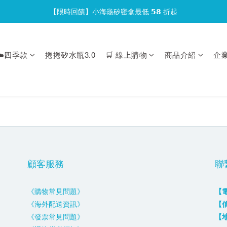
【限時回饋】小海龜矽密盒最低 𝟱𝟴 折起
官網會員首次下單現折 $𝟏𝟎𝟎 元❕
官網會員首次下單現折 $𝟏𝟎𝟎 元❕
️四季款
捲捲矽水瓶3.0
🛒 線上購物
商品介紹
企
顧客服務
聯
《購物常見問題》
【
《海外配送資訊》
【
《發票常見問題》
【