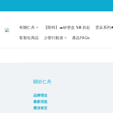
有關仁舟
【限時】🐢矽密盒 𝟱𝟴 折起
雲朵系列☁
客製化商品
少塑行動派
產品FAQs
關於仁舟
品牌理念
最新消息
獎項肯定