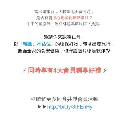
當出遊旅行，大啖當地美食同時，
是否有曾
擔心把塑化劑吃進肚
？
手中的塑膠袋、飲料杯也為環境留下負擔...
邀請你來認識仁舟，
以
『
輕量、不佔位
』
的環保好物，帶著出發旅行，
照顧全家的食安健康，也守護這片環境乾淨🌎
⚡
同時享有4大會員獨享好禮
⚡
🌱瞭解更多同舟共淨會員活動
▶▶
http://bit.ly/3tFEnHy