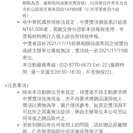
郵戳為憑，逾期視同放棄兌獎資格)，以掛號信件寄至台北
市松山區南京東路四段143號8樓《仁舟淨塑會員小組
收》。
依中華民國所得稅法規定，中獎獎項價值累計超過
NT$1,000者，需繳交身分證影本供報稅使用，年
度報稅時將計入個人綜合所得稅申報。
中獎者請於
2021/11/15前
將相關信函寄回之領獎信
函經主辦單位審核無誤，獎項統一於2021/11/19前
寄出。
本活動服務專線 : (02) 8770-6672 Ext. 22 (服務時
間 : 週一至週五09:30~18:30，不含例假日)。
◖注意事項◗
除依本活動辦法另有規定，得獎者不得主動要求將
中獎獎項兌換現金，亦不得要求將贈品讓與他人，
獎項以實物為準，圖片僅供參考。如原定獎項因不
可抗拒之因素無法提供，將由主辦單位本公司另以
同等值之贈品取代之。
若收到贈品有任何使用上的問題，請於贈品原廠聯
絡，仁舟無需協助任何送修或替換之責。