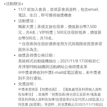
◖活動辦法◗
11/7 前加入會員，並填妥會員資料，包含email、
電話、生日，即可獲得抽獎機會
活動獎項：
獨家大獎｜承億文旅住宿券，
價值新台幣7,500
元，共4名
；VIP特獎｜500元住宿折抵券，價值新
台幣500元，共10名。
＊住宿券與住宿折價券使用方式與期限依照票券背
面所示為主。
抽獎及得獎公佈日期：
系統程式自動隨機抽出；2021/11/8 17:00前於仁
舟淨塑FB粉絲團與活動網站公佈得獎名單
※中獎者將收到中獎E-mail或電話通知，未中獎者
則不另行通知。
兌獎說明：
中獎者需填妥【領獎信函】、【蒐集處理及利用個人資料
告知事項】，並備齊「領獎信函/身分證正反影本/蒐集處
理及利用個人資料告知事項(需簽章)/法定代理人(或監護人)
同意書 (如需要)」等資料，於兌獎截止日2021/11/15前(以