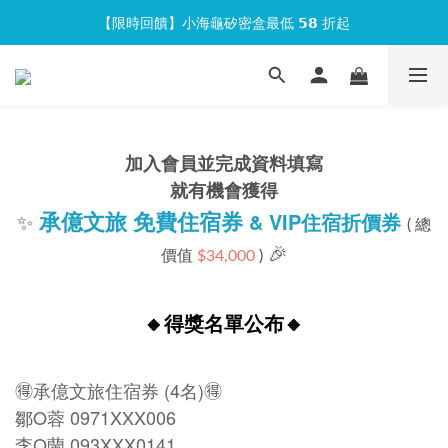
【限時回饋】小海龜矽密盒最低 𝟱𝟴 折起
官網會員首次下單現折 $𝟏𝟎𝟎 元❕
官網會員首次下單現折 $𝟏𝟎𝟎 元❕
加入會員並完成資料填寫
就有機會獲得
承億文旅 免費住宿券
✨
& VIP住宿折價券
( 總
🎉
價值
$34,000
)
🔸得獎名單公布🔸
🉐
承億文旅住宿券 (4名)
🉐
鄒O蓉
0971XXX006
李O蘭
093XXX0141