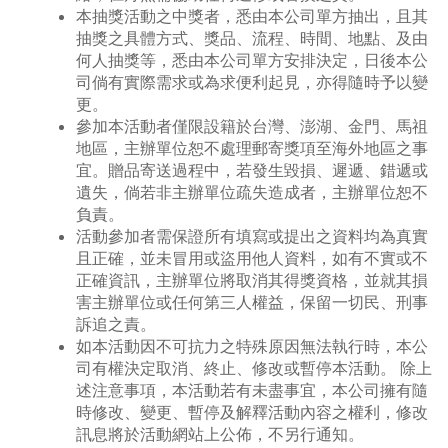
本抽獎活動之中獎者，悉由本公司單方抽出，且其
抽獎之具體方式、獎品、流程、時間、地點、及由
何人抽獎等，悉由本公司單方安排決定，日後本公
司倘有實際需求或為求便利起見，亦得隨時予以變
更。
參加本活動者僅限設籍於台灣、澎湖、金門、馬祖
地區，主辦單位恕不處理郵寄獎項至海外地區之事
宜。贈品寄送過程中，若發生毀損、遲遞、錯遞或
遺失，倘若非主辦單位疏失造成者，主辦單位恕不
負責。
活動參加者需保證所有填寫或提出之資料均為真實
且正確，並未冒用或盜用他人資料，如有不實或不
正確資訊，主辦單位將取消其得獎資格，並就其損
害主辦單位或任何第三人權益，保留一切民、刑事
訴追之責。
如本活動因不可抗力之特殊原因無法執行時，本公
司有權決定取消、終止、修改或暫停本活動。 除上
述注意事項，本活動若有未盡事宜，本公司擁有隨
時修改、變更、暫停及解釋活動內容之權利，修改
訊息將於活動網站上公佈，不另行通知。