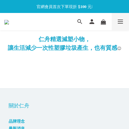
官網會員首次下單現折 $𝟏𝟎𝟎 元❕
官網會員首次下單現折 $𝟏𝟎𝟎 元❕
【限時回饋】小海龜矽密盒最低 𝟱𝟴 折起
官網會員首次下單現折 $𝟏𝟎𝟎 元❕
仁舟精選減塑小物，
讓生活減少一次性塑膠垃圾產生，也有質感
😉
關於仁舟
品牌理念
最新消息