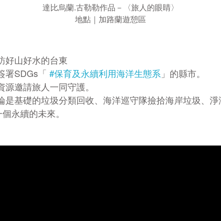
達比烏蘭.古勒勒作品－〈旅人的眼睛〉
地點｜加路蘭遊憩區
訪好山好水的台東
署SDGs「
#保育及永續利用海洋生態系
」的縣市。
資源邀請旅人一同守護。
是基礎的垃圾分類回收、海洋巡守隊撿拾海岸垃圾、淨海
土地一個永續的未來。