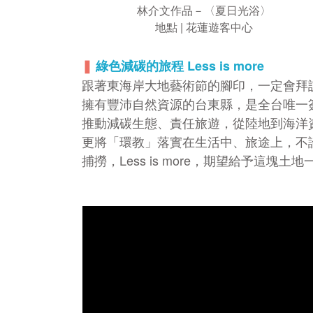
林介文作品－〈夏日光浴〉
地點 | 花蓮遊客中心
❚
綠色減碳的旅程 Less is more
跟著東海岸大地藝術節的腳印，一定會拜
擁有豐沛自然資源的台東縣，是全台唯一簽
推動減碳生態、責任旅遊，從陸地到海洋
更將「環教」落實在生活中、旅途上，不論
捕撈，Less is more，期望給予這塊