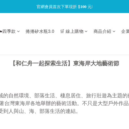
官網會員首次下單現折 $𝟏𝟎𝟎 元❕
官網會員首次下單現折 $𝟏𝟎𝟎 元❕
【限時回饋】小海龜矽密盒最低 𝟱𝟴 折起
️四季款
捲捲矽水瓶3.0
🛒 線上購物
商品介紹
企
官網會員首次下單現折 $𝟏𝟎𝟎 元❕
【和仁舟一起探索生活】東海岸大地藝術節
域的自然環境、部落生活、棲息居住、旅行壯遊為主題的
，沿著台灣東海岸各地舉辦的藝術活動。不只是大型戶外作
受到人與山、海、部落生活的連結。