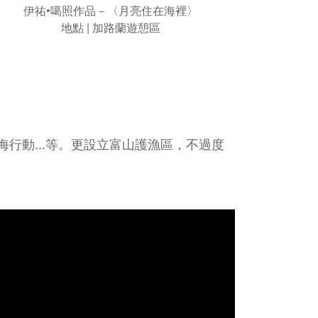
伊祐•噶照作品－〈月亮住在海裡〉
地點 | 加路蘭遊憩區
行動...等。更設立富山護漁區，不過度