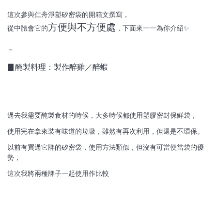
這次參與仁舟淨塑矽密袋的開箱文撰寫，
方便與不方便處
從中體會它的
，下面來一一為你介紹✨
－
▊醃製料理：製作醉雞／醉蝦
過去我需要醃製食材的時候，大多時候都使用塑膠密封保鮮袋，
使用完在拿來裝有味道的垃圾，雖然有再次利用，但還是不環保。
以前有買過它牌的矽密袋，使用方法類似，但沒有可當便當袋的優
勢，
這次我將兩種牌子一起使用作比較