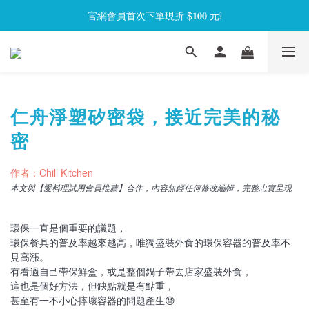
官網會員首次下單現折 $𝟏𝟎𝟎 元❕
官網會員首次下單現折 $𝟏𝟎𝟎 元❕
【限時回饋】小海龜矽密盒最低 𝟱𝟴 折起
官網會員首次下單現折 $𝟏𝟎𝟎 元❕
仁舟淨塑矽密袋，接近完美的秘
密
作者：Chill Kitchen
本文與【愛料理試用會員推薦】合作，內容無經任何修改編輯，完整忠實呈現
環保一直是個重要的議題，
環保餐具的普及率越來越高，唯獨盛裝外食的環保容器的普及率不
見高漲。
有看過自己帶保鮮盒，或是整個鍋子帶去店家盛裝外食，
這也是個好方法，但缺點就是有點重，
甚至有一不小心摔壞容器的問題產生😓