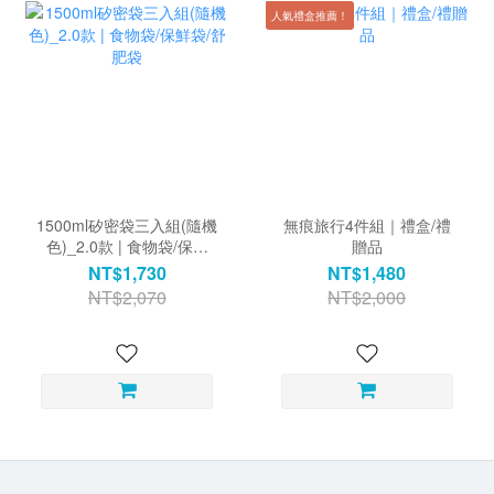
人氣禮盒推薦！
1500ml矽密袋三入組(隨機
無痕旅行4件組｜禮盒/禮
色)_2.0款 | 食物袋/保鮮
贈品
袋/舒肥袋
NT$1,730
NT$1,480
NT$2,070
NT$2,000