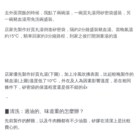
去外面買飯的時候，我點了兩碗湯，一碗貢丸湯用矽密袋盛裝，另
一碗豬血湯用免洗碗盛裝。
店家先製作好貢丸湯倒進矽密袋，隔約2分鐘盛裝豬血湯。當晚氣溫
約15℃，騎車回家約3分鐘路程，到家之後打開測量湯的溫
店家優先製作好貢丸湯(下圖)，加上冷風吹拂表面，比起較晚製作的
豬血湯(上圖)溫度低了10℃，外在及人為因素影響溫度，若在相同
條件下，矽密袋的保溫程度還是很不錯的👍
－
▊清洗：過油的、味道重的怎麼辦？
先前製作的醉雞，以及牛肉麵都有不少油脂，矽膠在清潔上是比較
費心的。