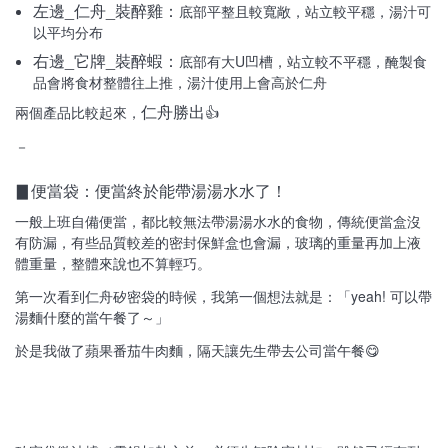
左邊_仁舟_裝醉雞：
底部平整且較寬敞，站立較平穩，湯汁可
以平均分布
右邊_它牌_裝醉蝦：
底部有大U凹槽，站立較不平穩，醃製食
品會將食材整體往上推，湯汁使用上會高於仁舟
仁舟勝出
兩個產品比較起來，
👍
－
▊便當袋：便當終於能帶湯湯水水了！
一般上班自備便當，都比較無法帶湯湯水水的食物，傳統便當盒沒
有防漏，有些品質較差的密封保鮮盒也會漏，玻璃的重量再加上液
體重量，整體來說也不算輕巧。
第一次看到仁舟矽密袋的時候，我第一個想法就是：「yeah! 可以帶
湯麵什麼的當午餐了～」
於是我做了蘋果番茄牛肉麵，隔天讓先生帶去公司當午餐😋