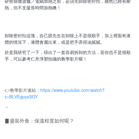
矽密袋微波爐／電鍋加熱之前，必須先卸除密封扣
，雖然已經有耐
熱，但不支援長時間加熱噢！
卸除密封扣這塊，自己跟先生在卸除上不是很順手，加上裡面有液
體的情況下，液體會灑出來，或是把手弄得油膩膩。
於是我研究了一下，得出了一套容易拆卸的方法，若你也不是很順
手，可以參考仁舟淨塑拍攝的教學影片喔！
👉教學影片連結：
https://www.youtube.com/watch?
v=BLVEgpysSGY
－
▊盛裝外食：保溫程度如何呢？