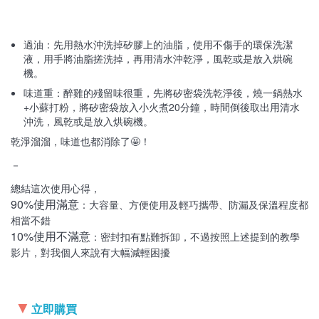
過油：先用熱水沖洗掉矽膠上的油脂，使用不傷手的環保洗潔
液，用手將油脂搓洗掉，再用清水沖乾淨，風乾或是放入烘碗
機。
味道重：醉雞的殘留味很重，先將矽密袋洗乾淨後，燒一鍋熱水
+小蘇打粉，將矽密袋放入小火煮20分鐘，時間倒後取出用清水
沖洗，風乾或是放入烘碗機。
乾淨溜溜，味道也都消除了🤩！
－
總結這次使用心得，
90%使用滿意
：大容量、方便使用及輕巧攜帶、防漏及保溫程度都
相當不錯
10%使用不滿意
：密封扣有點難拆卸，不過按照上述提到的教學
影片，對我個人來說有大幅減輕困擾
▼
立即購買