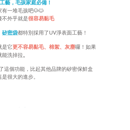
面工藝，毛孩家庭必備
！
有一堆毛孩吧🐶🐱
擾不外乎就是
很容易黏毛
，
都特別採用了UV淨表面工藝！
矽密袋
就是它
囉！如果
更不容易黏毛、棉絮、灰塵
就能洗掉拉
。
多了這個功能，比起其他品牌的矽密保鮮盒
這是很大的進步。