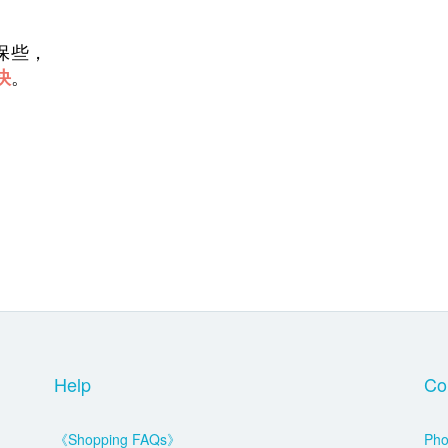
保些，
快
。
Help
Co
《Shopping FAQs》
Pho