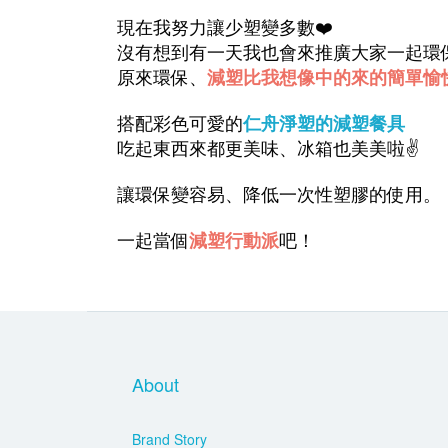
現在我努力讓少塑變多數❤️
沒有想到有一天我也會來推廣大家一起環
原來環保、
減塑比我想像中的來的簡單愉
搭配彩色可愛的
仁舟淨塑的減塑餐具
吃起東西來都更美味、冰箱也美美啦✌️
讓環保變容易、降低一次性塑膠的使用。
一起當個
減塑行動派
吧！
About
Brand Story