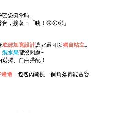
、
矽密袋倒拿時…
音，接著：「咦！😲😲😲」
身
底部加寬設計
讓它還可以
獨自站立
。
、裝水果
都沒問題~
由選擇、自由搭配！
好邊邊
，包包內隨便一個角落都能塞️👌