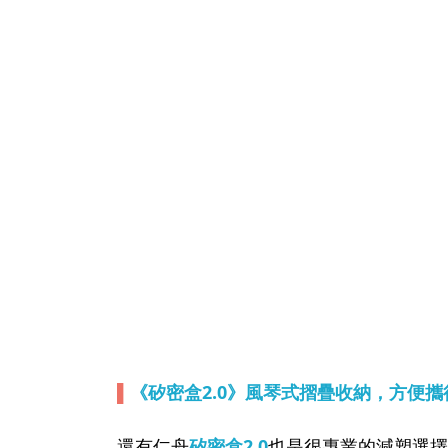
▌
《矽密盒2.0》風琴式摺疊收納，方便攜
還有仁舟
矽密盒2.0
也是很專業的減塑選擇