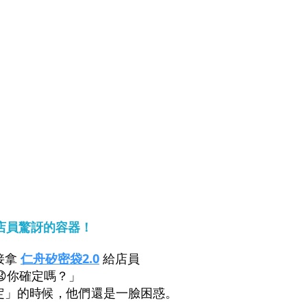
店員驚訝的容器！
接拿
仁舟矽密袋2.0
給店員
😧你確定嗎？」
定」的時候，他們還是一臉困惑。