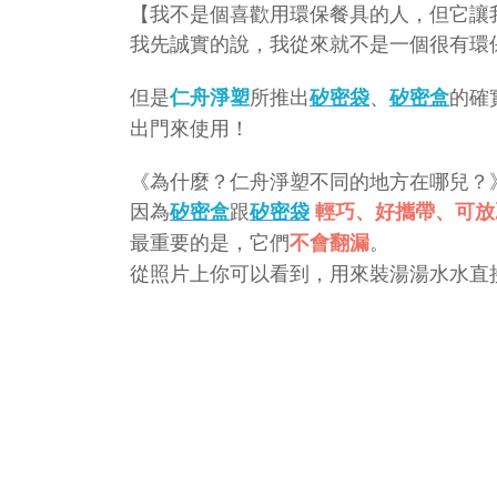
【我不是個喜歡用環保餐具的人，但它讓
我先誠實的說，我從來就不是一個很有環
但是
所推出
、
的確
仁舟淨塑
矽密袋
矽密盒
出門來使用！
《為什麼？仁舟淨塑不同的地方在哪兒？
因為
跟
矽密盒
矽密袋
輕巧、好攜帶、可放
最重要的是，它們
。
不會翻漏
從照片上你可以看到，用來裝湯湯水水直接