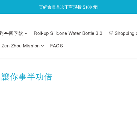
官網會員首次下單現折 $𝟏𝟎𝟎 元❕
官網會員首次下單現折 $𝟏𝟎𝟎 元❕
【限時回饋】小海龜矽密盒最低 𝟱𝟴 折起
列☁️四季款
Roll-up Silicone Water Bottle 3.0
🛒 Shopping 
官網會員首次下單現折 $𝟏𝟎𝟎 元❕
Zen Zhou Mission
FAQS
品讓你事半功倍