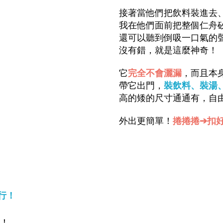
接著當他們把飲料裝進去
我在他們面前把整個仁舟
還可以聽到倒吸一口氣的聲
沒有錯，就是這麼神奇！
它
完全不會灑漏
，而且本
帶它出門，
裝飲料、裝湯
高的矮的尺寸通通有，自
外出更簡單！
捲捲捲➔扣
行
！
！