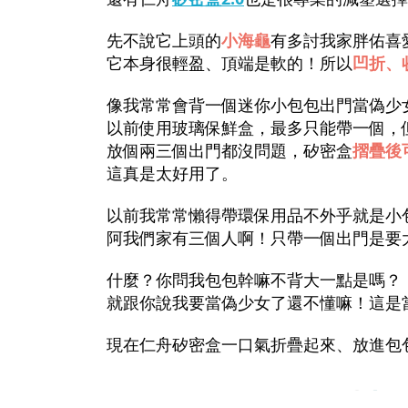
先不說它上頭的
小海龜
有多討我家胖佑喜
它本身很輕盈、頂端是軟的！所以
凹折、
像我常常會背一個迷你小包包出門當偽少
以前使用玻璃保鮮盒，最多只能帶一個，
放個兩三個出門都沒問題，矽密盒
摺疊後
這真是太好用了。
以前我常常懶得帶環保用品不外乎就是小
阿我們家有三個人啊！只帶一個出門是要大
什麼？你問我包包幹嘛不背大一點是嗎？
就跟你說我要當偽少女了還不懂嘛！這是
現在仁舟矽密盒一口氣折疊起來、放進包