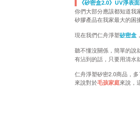
▌
《矽密盒2.0》UV淨表
你們大部分應該都知道我家
矽膠產品在我家最大的困
現在我們仁舟淨塑
矽密盒
聽不懂沒關係，簡單的說
有沾到的話，只要用清水
仁舟淨塑矽密2.0商品，
來說對於
來說，
毛孩家庭