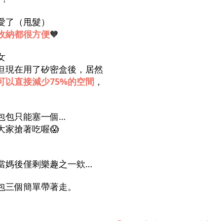
愛了（甩髮）
收納都很方便
🧡
女
但現在用了矽密盒後，居然
可以直接減少75%的空間
，
包包只能塞一個…
家搶著吃喔😱
當媽後僅剩樂趣之一欸…
包三個簡單帶著走。