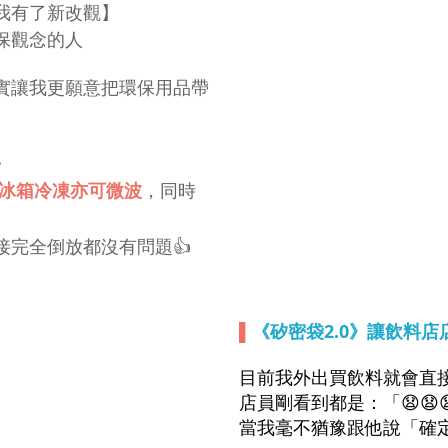
我有了新改觀】
保觀念的人
實讓我更願意把環保用品帶
》
，同時
冰箱冷凍亦可微波
完全倒放都沒有問題👍
▌
《矽密袋2.0》
讓飲料店
目前我外出買飲料就會直
店員剛看到都是：「😧😧
當我毫不猶豫跟他說「確