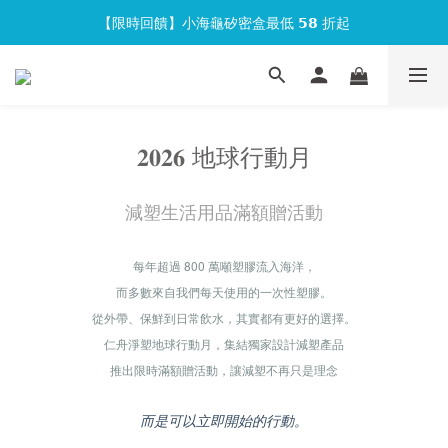
【限時回饋】小海龜矽密盒最低 𝟱𝟴 折起
官網會員首次下單現折 $𝟏𝟎𝟎 元❕
官網會員首次下單現折 $𝟏𝟎𝟎 元❕
𝟐𝟎𝟐𝟔 地球行動月
減塑生活用品滿額贈活動
每年超過 800 萬噸塑膠流入海洋，
而多數來自我們每天使用的一次性塑膠。
從外帶、保鮮到日常飲水，其實都有更好的選擇。
仁舟淨塑地球行動月，集結獨家設計減塑產品
推出限時滿額贈活動，讓減塑不再只是理念
而是可以立即開始的行動。