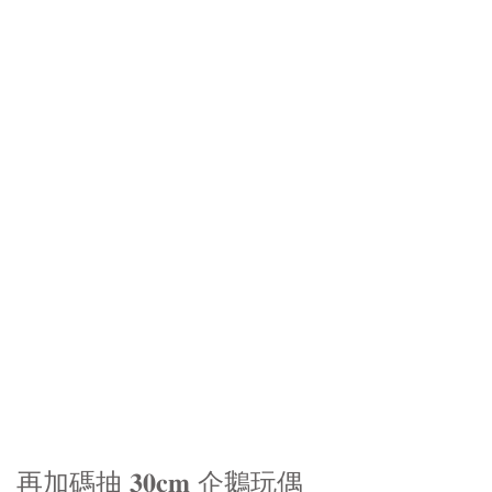
再加碼抽 𝟑𝟎𝐜𝐦 企鵝玩偶