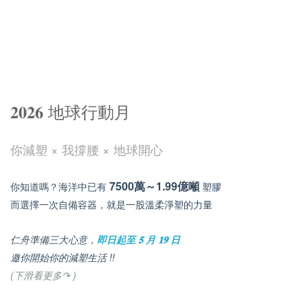
𝟐𝟎𝟐𝟔 地球行動月
你減塑 × 我撐腰 × 地球開心
7500萬～1.99億噸
你知道嗎？海洋中已有
塑膠
而選擇一次自備容器，就是一股溫柔淨塑的力量
仁舟準備三大心意，
即日起至 𝟓 月 𝟏𝟗 日
邀你開始你的減塑生活 !!
(下滑看更多↷ )