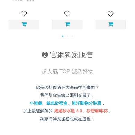
➋ 官網獨家販售
超人氣 TOP 減塑好物
你是否想像過在
大海徜徉的畫面？
我們幫你描繪出那副光景了！
小海龜
、
鯨魚矽密盒
、
海洋動物分裝瓶
，
加上最能解渴的
捲捲矽水瓶 3.0
、
矽密咖啡杯
，
獨家海洋應援禮包就在這裡！