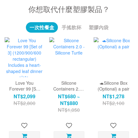
你想取代什麼塑膠製品？
一次性餐盒
手搖飲杯
塑膠內袋
Love You
Silicone
🐢Silicone Box
Forever 99 [Set
Containers 2.0 -
(Optional) a pair
of 3]
Silicone Turtle
NT$2,099
NT$680 ~
NT$1,278
(1200/900/600
NT$2,800
NT$880
NT$2,100
rectangular)
NT$1,050
Includes a heart-
shaped leaf
dinner plate.