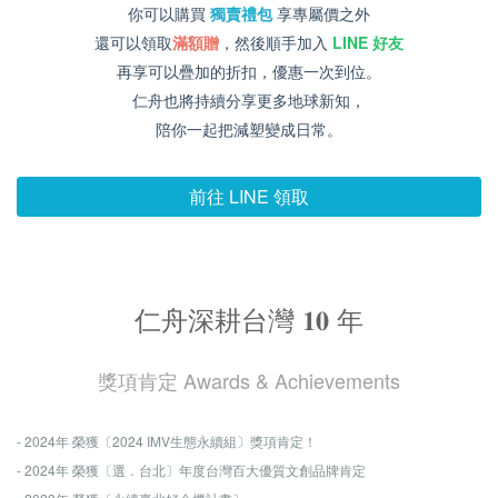
你可以購買
獨賣禮包
享專屬價之外
還可以領取
滿額贈
，然後順手加入
LINE 好友
再享可以疊加的折扣，優惠一次到位。
仁舟也將持續分享更多地球新知，
陪你一起把減塑變成日常。
前往 LINE 領取
仁舟深耕台灣 𝟏𝟎 年
獎項肯定 Awards & Achievements
- 2024年 榮獲〔2024 IMV生態永續組〕獎項肯定！
- 2024年 榮獲〔選．台北〕年度台灣百大優質文創品牌肯定