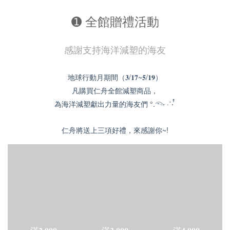
➊ 全館贈禮活動
感謝支持海洋減塑的海友
地球行動月期間（𝟑/𝟏𝟕~𝟓/𝟏𝟗）
凡購買仁舟全館減塑商品，
為海洋減塑獻出力量的海友們 °.𓆞 ·˙‧̍̊
仁舟將送上三項好禮，來感謝你~!