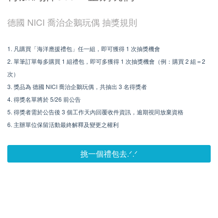
德國 NICI 喬治企鵝玩偶 抽獎規則
1. 凡購買「海洋應援禮包」任一組，即可獲得 1 次抽獎機會
2. 單筆訂單每多購買 1 組禮包，即可多獲得 1 次抽獎機會（例：購買 2 組＝2
次）
3. 獎品為 德國 NICI 喬治企鵝玩偶，共抽出 3 名得獎者
4. 得獎名單將於 5/26 前公告
5. 得獎者需於公告後 3 個工作天內回覆收件資訊，逾期視同放棄資格
6. 主辦單位保留活動最終解釋及變更之權利
挑一個禮包去.ᐟ.ᐟ