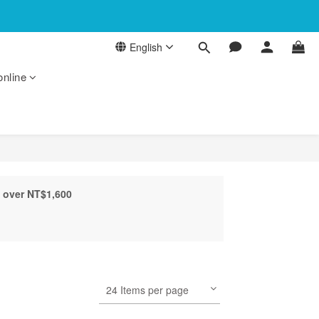
English
online
 over NT$1,600
24 Items per page