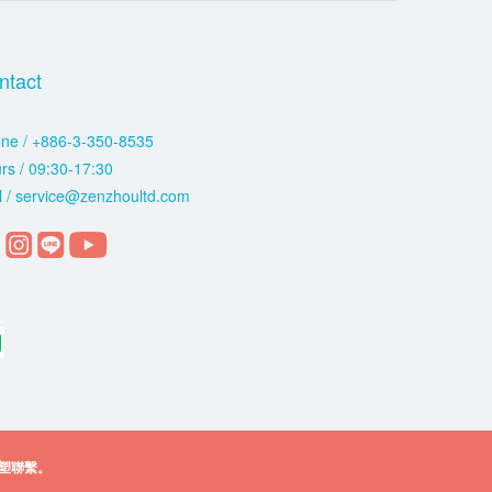
ntact
ne / +886-3-350-8535
rs / 09:30-17:30
l / service@zenzhoultd.com
塑聯繫。