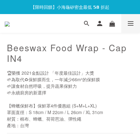
【限時回饋】小海龜矽密盒最低 𝟱𝟴 折起
官網會員首次下單現折 $𝟏𝟎𝟎 元❕
官網會員首次下單現折 $𝟏𝟎𝟎 元❕
Beeswax Food Wrap - Cap
IN4
🏆榮獲 2021金點設計 「年度最佳設計」大獎
🌱為取代♻保鮮膜而生，一年減少66m²的保鮮膜
🌱讓食材自然呼吸，提升蔬果保鮮力
🌱永續廚房的新選擇
【蜂蠟保鮮布】保鮮罩4件優惠組 (S+M+L+XL)
罩面直徑：S 18cm / M 22cm / L 26cm / XL 31cm
材質：棉布、蜂蠟、荷荷芭油、彈性繩
產地：台灣