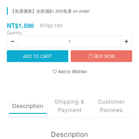
【免運優惠】全館滿$1,200免運 on order
NT$1,590
NT$2,120
Quantity
ADD TO CART
BUY NOW
Add to Wishlist
Shipping &
Customer
Description
Payment
Reviews
Description