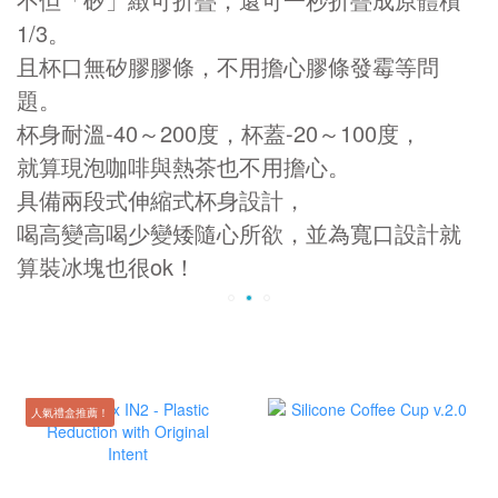
1/3。
且杯口無矽膠膠條，不用擔心膠條發霉等問
題。
杯身耐溫-40～200度，杯蓋-20～100度，
就算現泡咖啡與熱茶也不用擔心。
具備兩段式伸縮式杯身設計，
喝高變高喝少變矮隨心所欲，並為寬口設計就
算裝冰塊也很ok！
人氣禮盒推薦！