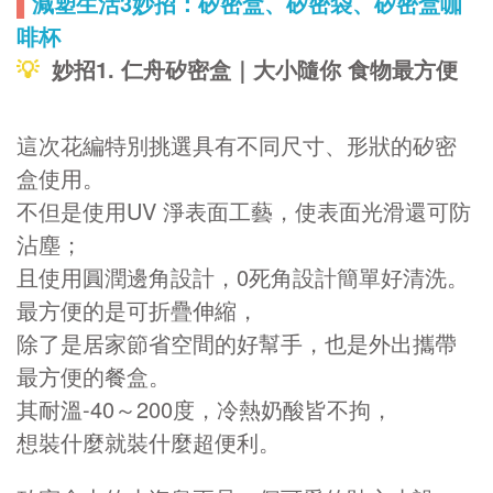
▌
減塑生活3妙招：矽密盒、矽密袋、矽密盒咖
啡杯
💡
妙招1. 仁舟矽密盒｜大小隨你 食物最方便
這次花編特別挑選具有不同尺寸、形狀的矽密
盒使用。
不但是使用UV 淨表面工藝，使表面光滑還可防
沾塵；
且使用圓潤邊角設計，0死角設計簡單好清洗。
最方便的是可折疊伸縮，
除了是居家節省空間的好幫手，也是外出攜帶
最方便的餐盒。
其耐溫-40～200度，冷熱奶酸皆不拘，
想裝什麼就裝什麼超便利。