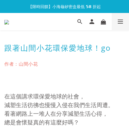
【限時回饋】小海龜矽密盒最低 𝟱𝟴 折起
官網會員首次下單現折 $𝟏𝟎𝟎 元❕
官網會員首次下單現折 $𝟏𝟎𝟎 元❕
跟著山間小花環保愛地球！go
作者：山間小花
在這個講求環保愛地球的社會，
減塑生活彷彿也慢慢入侵在我們生活周遭。
看著網路上一堆人在分享減塑生活心得，
總是會懷疑真的有這麼好嗎？