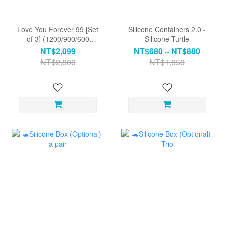
Love You Forever 99 [Set
Silicone Containers 2.0 -
of 3] (1200/900/600
Silicone Turtle
rectangular) Includes a
NT$2,099
NT$680 ~ NT$880
heart-shaped leaf dinner
NT$2,800
NT$1,050
plate.