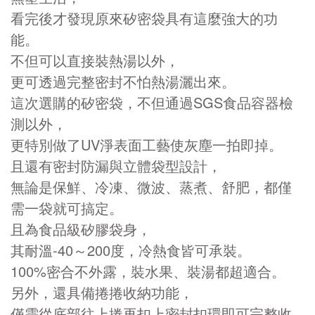
看完後才發現原來矽密袋具有這麼強大的功
能。
不但可以直接裝熱湯以外，
更可透過完整密封不怕熱湯灑出來。
這次選購的矽密袋，不但通過SGS食品容器檢
測以外，
更特別做了UV淨表面工藝使灰塵一拍即掉。
且還有密封防漏與立體袋型設計，
無論是保鮮、冷凍、微波、蒸煮、舒肥，都僅
需一袋就可搞定。
且為食品級矽膠袋身，
其耐溫-40～200度，冷熱食皆可承裝。
100%密合不外露，裝水果、裝湯都超適合。
另外，還具備捲捲收納功能，
僅需從底部往上捲再扣上密封扣環即可完整收