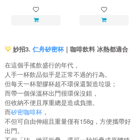
💡
妙招3.
仁舟矽密杯
｜咖啡飲料 冰熱都適合
在這個手搖飲盛行的年代，
人手一杯飲品似乎是正常不過的行為。
但每天一杯塑膠杯超不環保還製造垃圾；
而帶一個保溫杯出門很環保沒錯，
但收納不便且厚重總是造成負擔。
而
矽密咖啡杯
，
不但可自由伸縮且重量僅有158g，
方便攜帶好
出門。
不但「矽」緻可折疊，還可一秒折疊成原體積