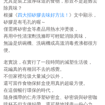
尤其是裝上濃厚味道的食物，那豈不是超難去
除異味？
根據《
四大招矽膠去味好方法！
》文中顯示，
矽膠是有毛孔的喔～
僅需將矽密盒等產品用熱水沖燙後，
再用中性清潔劑洗滌即可輕鬆消除異味，
無論是烘碗機、洗碗機或高溫消毒煮沸都很方
便。
老實說，在實行了一段時間的減塑生活後，
花編真的有種回不去的感覺。
不但家裡垃圾大量減少以外，
還可當作食物保鮮盒使用真的超級方便。
在這個暢行環保的時代，
隨身攜帶的仁舟淨塑矽密盒、矽密袋與矽密咖
啡杯不但方便好帶，還可替地球盡一份心力。