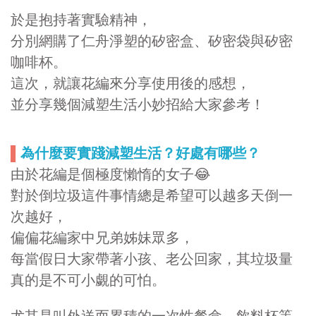
於是抱持著實驗精神，
分別網購了仁舟淨塑的矽密盒、矽密袋與矽密
咖啡杯。
這次，就讓花編來分享使用後的感想，
並分享幾個減塑生活小妙招給大家參考！
▌
為什麼要實踐減塑生活？好處有哪些？
由於花編是個極度懶惰的女子😂
對於倒垃圾這件事情總是希望可以越多天倒一
次越好，
偏偏花編家中兄弟姊妹眾多，
每當假日大家帶著小孩、老公回家，其垃圾量
真的是不可小覷的可怕。
尤其是叫外送而累積的一次性餐盒、飲料杯等