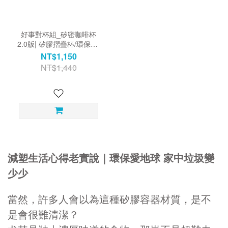
好事對杯組_矽密咖啡杯
2.0版| 矽膠摺疊杯/環保杯/
隨行杯
NT$1,150
NT$1,440
減塑生活心得老實說｜環保愛地球 家中垃圾變
少少
當然，許多人會以為這種矽膠容器材質，是不
是會很難清潔？