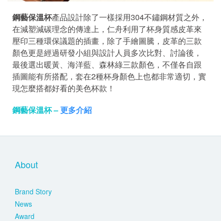
鋼藝保溫杯
產品設計除了一樣採用304不鏽鋼材質之外，
在減塑減碳理念的傳達上，仁舟利用了杯身質感皮革來
壓印三種環保議題的插畫，除了手繪圖騰，皮革的三款
顏色更是經過研發小組與設計人員多次比對、討論後，
最後選出暖黃、海洋藍、森林綠三款顏色，不僅各自跟
插圖能有所搭配，套在2種杯身顏色上也都非常適切，實
現怎麼搭都好看的美色杯款！
鋼藝保溫杯 –
更多介紹
About
Brand Story
News
Award