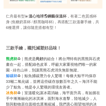
仁舟最有型💫
溫心地球🌎鋼藝保溫杯
，有著二色質感杯
身 (焦糖奶茶杯 / 醇黑咖啡杯)，再搭配三款溫馨手繪，共
6種選擇，讓你隨意搭都有型！
三款手繪，襯托減塑好品味！
熊虎杯
♻｜熊虎是
尚好
的組合！將台灣特有的黑熊與石虎
畫在一起，搭配綠色皮革，呼籲大家重視牠們唯一的家
園 -
綠色山林
，別讓黑熊石虎消失無影無蹤。
鯨碳杯
♻｜鯨魚捕碳潛力令人驚嘆！每條大鯨平均保存
33噸二氧化碳，並將這些碳存放數百年之久～海洋不能
少了鯨魚，牠是令人驚嘆的環境友善者。
冰角杯
♻｜室溫暖化讓冰霜消融，海平面升高，有如握在
手中漸漸融化的冰淇淋，面對海水進擊，陸地減少，人
類與動物居住面積也逐漸縮減，我們衷心期望地球的冰