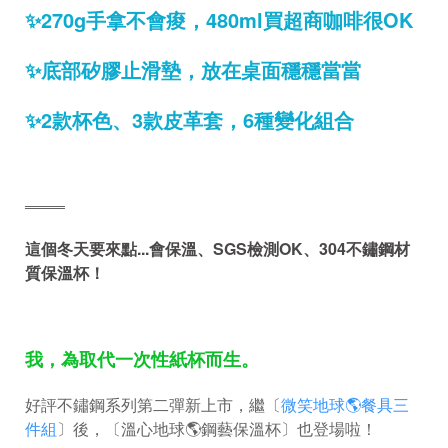
✨270g手拿不會痠，480ml買超商咖啡很OK
✨底部矽膠止滑墊，放在桌面穩穩當當
✨2款杯色、3款皮革套，6種變化組合
════
這個冬天要來點...會保溫、SGS檢測OK、304不鏽鋼材
質保溫杯！
我，為取代一次性紙杯而生。
好評不鏽鋼系列第二彈新上市，繼〔
微笑地球🌎餐具三
件組
〕後，〔溫心地球🌎鋼藝保溫杯〕也登場啦！