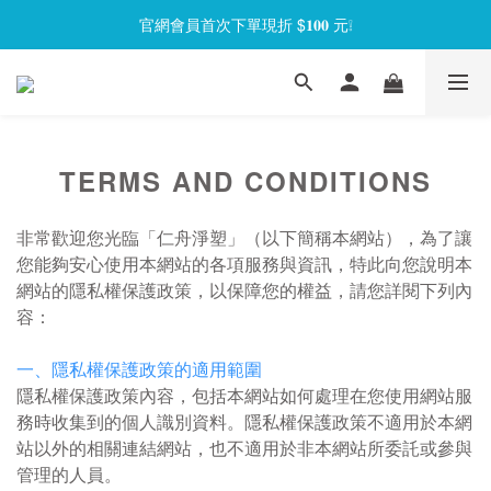
官網會員首次下單現折 $𝟏𝟎𝟎 元❕
官網會員首次下單現折 $𝟏𝟎𝟎 元❕
【限時回饋】小海龜矽密盒最低 𝟱𝟴 折起
官網會員首次下單現折 $𝟏𝟎𝟎 元❕
TERMS AND CONDITIONS
非常歡迎您光臨「仁舟淨塑」（以下簡稱本網站），為了讓
您能夠安心使用本網站的各項服務與資訊，特此向您說明本
網站的隱私權保護政策，以保障您的權益，請您詳閱下列內
容：
一、隱私權保護政策的適用範圍
隱私權保護政策內容，包括本網站如何處理在您使用網站服
務時收集到的個人識別資料。隱私權保護政策不適用於本網
站以外的相關連結網站，也不適用於非本網站所委託或參與
管理的人員。