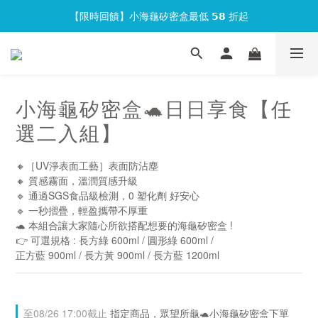
【限時回饋】小海龜矽密盒最低 𝟱𝟴 折起
官網會員首次下單現折 $𝟏𝟎𝟎 元❕
官網會員首次下單現折 $𝟏𝟎𝟎 元❕
小海龜矽密盒🐢日日享食【任
選二入組】
🔸［UV淨表面工藝］表面防沾塵
🔸 質感霧面，溫潤質感升級
🔹 通過SGS食品級檢測，0 塑化劑 好安心
🔹 一秒摺疊，輕盈攜帶不厚重
🐢 本組合讓大家隨心所欲搭配想要的海龜矽密盒 !
👉 可選規格 : 長方綠 600ml / 圓形綠 600ml / 
正方藍 900ml / 長方黃 900ml / 長方藍 1200ml
至
08/26 17:00
截止
指定商品，眾望所龜🐢小海龜矽密盒下單