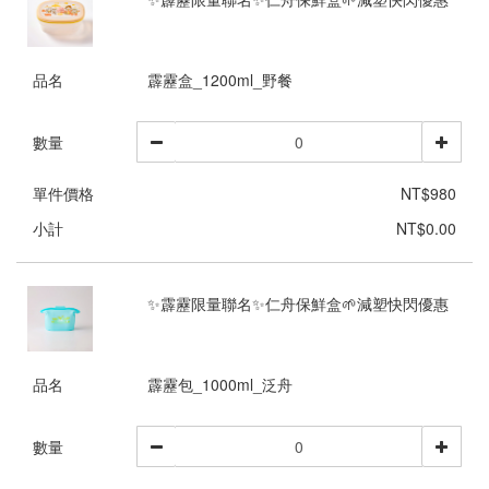
品名
霹靂盒_1200ml_野餐
數量
單件價格
NT$980
小計
NT$0.00
✨霹靂限量聯名✨仁舟保鮮盒🌱減塑快閃優惠
品名
霹靂包_1000ml_泛舟
數量