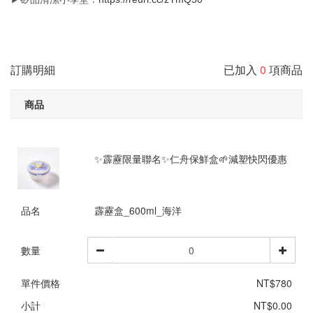
訂購明細
已加入
0
項商品
商品
✨霹靂限量聯名✨仁舟保鮮盒🌱減塑快閃優惠
品名
霹靂盒_600ml_海洋
數量
單件價格
NT$780
小計
NT$0.00