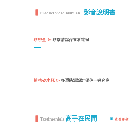
▍
影音說明書
Product video manuals
⫸
矽密盒
矽膠清潔保養看這裡
⫸
捲捲矽水瓶
多重防漏設計帶你一探究竟
▍
高手在民間
Testimonials
▣
查看更多