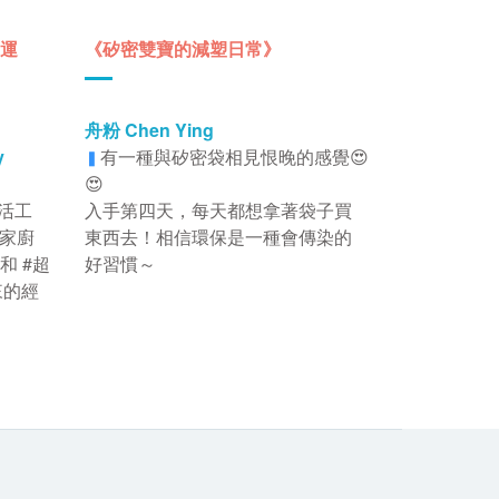
運
《矽密雙寶的減塑日常》
舟粉 Chen Ying
y
有一種與矽密袋相見恨晚的感覺😍
▍
😍
活工
入手第四天，每天都想拿著袋子買
家廚
東西去！相信環保是一種會傳染的
和 #超
好習慣～
來的經