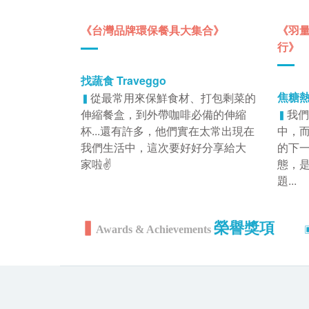
《台灣品牌環保餐具大集合》
《羽
行》
Traveggo
找蔬食
從最常用來保鮮食材、打包剩菜的
焦糖熱一
▍
伸縮餐盒，到外帶咖啡必備的伸縮
我們
▍
杯...還有許多，他們實在太常出現在
中，
我們生活中，這次要好好分享給大
的下
家啦✌️
態，
題...
▍
榮譽獎項
Awards & Achievements