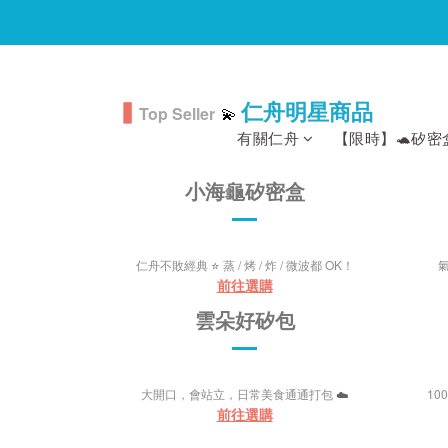
▍
仁舟明星商品
Top Seller
💫
有關仁舟
【限時】🐢矽密盒 
小海龜矽密盒
仁舟不敗經典
⭐
蒸 / 烤 / 炸 / 微波都 OK！
前往選購
雲朵好矽包
大開口，會站立，日常美食通通打包
☁️
1
前往選購