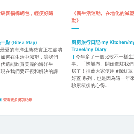
量級喜福棉網包，輕便好隨
《
新生活運動。在地化的減塑
動
》
廚房旅行日記‧my Kitchen/m
點 (Bite a Map)
Travel/my Diary
最愛的海洋生態確實正在崩潰
今年多了一個比較不一樣生
而如何在生活中減塑，讓我們
▍
事。「蜂蠟布」開始進駐我們
一代還能欣賞美麗的海洋生
房了！推薦⼤家使⽤ #保鮮罩 
是現在我們要正視和解決的課
好蓋 系列，也是因為這⼀年
驗累積後的⼼得...
▣
查看更多獎項紀錄