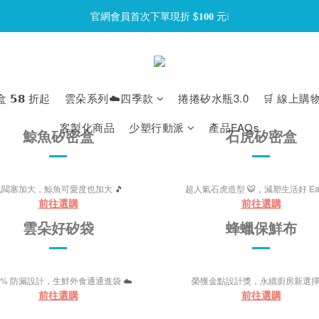
官網會員首次下單現折 $𝟏𝟎𝟎 元❕
官網會員首次下單現折 $𝟏𝟎𝟎 元❕
【限時回饋】小海龜矽密盒最低 𝟱𝟴 折起
官網會員首次下單現折 $𝟏𝟎𝟎 元❕
𝟱𝟴 折起
雲朵系列☁️四季款
捲捲矽水瓶3.0
🛒 線上購
客製化商品
少塑行動派
產品FAQs
鯨魚矽密盒
石虎矽密盒
氣閥塞加大，鯨魚可愛度也加大
🎵
超人氣石虎造型
🐯
，減塑生活好 Ea
前往選購
前往選購
雲朵好矽袋
蜂蠟保鮮布
00% 防漏設計，生鮮外食通通進袋
☁️
榮獲金點設計獎，永續廚房新選
前往選購
前往選購