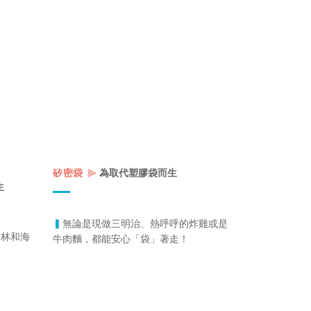
⫸
矽密袋
為取代塑膠袋而生
生
▍
無論是現做三明治、熱呼呼的炸雞或是
山林和海
牛肉麵，都能安心「袋」著走！