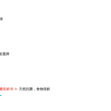
常
新選擇
⫸
蠟保鮮布
天然抗菌，食物保鮮