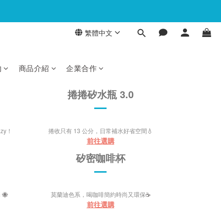
繁體中文
物
商品介紹
企業合作
捲捲矽水瓶 3.0
zy！
捲收只有 13 公分，日常補水好省空間
💧
前往選購
矽密咖啡杯
擇
🐝
莫蘭迪色系，喝咖啡簡約時尚又環保
☕
前往選購