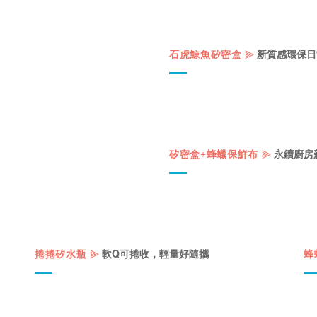
⫸
新質感環保日
石虎鯨魚矽密盒
⫸
永續廚房
矽密盒+蜂蠟保鮮布
⫸
軟Q可捲收，輕量好隨攜
捲捲矽水瓶
蜂