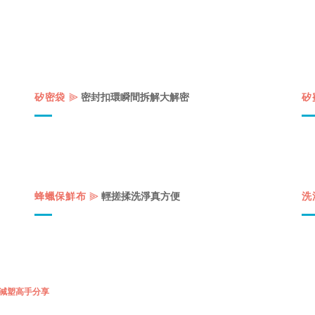
⫸
矽密袋
密封扣環瞬間拆解大解密
矽
⫸
蜂蠟保鮮布
輕搓揉洗淨真方便
洗
減塑高手分享