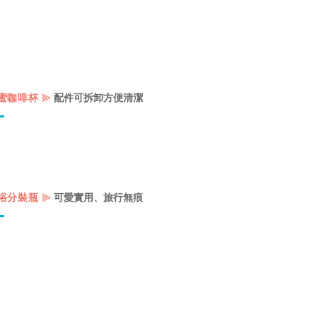
⫸
蜜咖啡杯
配件可拆卸方便清潔
⫸
浴分裝瓶
可愛實用、旅行無痕