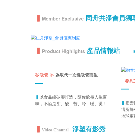
▍
同舟共淨會員獨
Member Exclusive
▍
產品情報站
Product Highlights
⫸
矽吸管
為取代一次性吸管而生
餐具
以食品級矽膠打造，陪你飲盡人生百
▍
味，不論是甜、酸、苦、冷、暖、燙
▍
把善
！
惜所擁
地球更
▍
淨塑有影秀
Video Channel