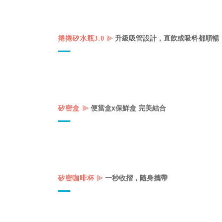
⫸
升級吸管設計，直飲或吸料都順暢
捲捲矽水瓶3.0
⫸
便當盒x保鮮盒 完美結合
矽密盒
⫸
一秒收摺，隨身攜帶
矽密咖啡杯