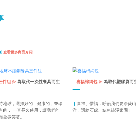
享
▣
查看更多商品介紹
⫸
⫸
三件組
為取代一次性餐具而生
喜福棉網包
為取代塑膠袋而
待地球，選擇好的、健康的，並珍
▍
喜福、惜福，呼籲我們要淨愛
！
有的， 一直長久使用，讓我們的
洋，還給石虎、鯨魚純淨家園
輕盈微笑著。