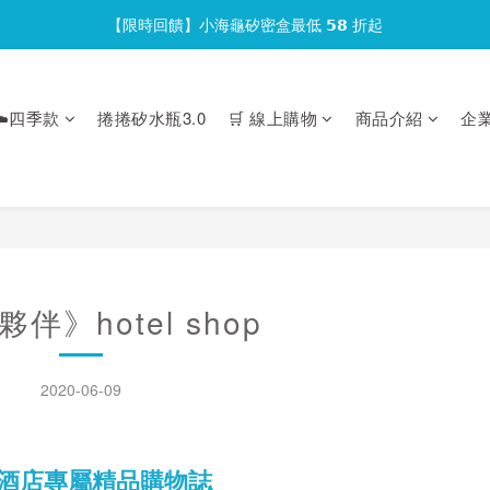
【限時回饋】小海龜矽密盒最低 𝟱𝟴 折起
官網會員首次下單現折 $𝟏𝟎𝟎 元❕
官網會員首次下單現折 $𝟏𝟎𝟎 元❕
️四季款
捲捲矽水瓶3.0
🛒 線上購物
商品介紹
企
伴》hotel shop
2020-06-09
星級酒店專屬精品購物誌