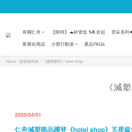
有關仁舟
【限時】🐢矽密盒 𝟱𝟴 折起
雲朵系列☁
客製化商品
少塑行動派
產品FAQs
Home
/
部落格列表
/
《減塑夥伴》hotel shop
《減塑夥
2020/04/01
仁舟減塑商品躍登《hotel shop》五