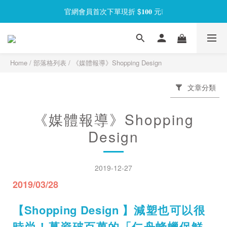
官網會員首次下單現折 $𝟏𝟎𝟎 元❕
官網會員首次下單現折 $𝟏𝟎𝟎 元❕
【限時回饋】小海龜矽密盒最低 𝟱𝟴 折起
官網會員首次下單現折 $𝟏𝟎𝟎 元❕
Home
/
部落格列表
/
《媒體報導》Shopping Design
文章分類
《媒體報導》Shopping
Design
2019-12-27
2019/03/28
【
Shopping Design
】
減塑也可以很
時尚！募資破百萬的「仁舟蜂蠟保鮮