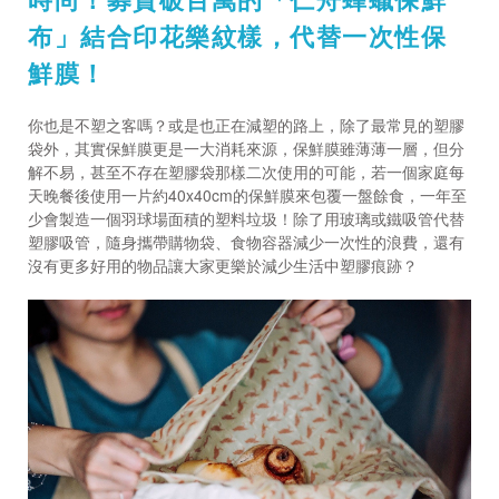
布」結合印花樂紋樣，代替一次性保
鮮膜！
你也是不塑之客嗎？或是也正在減塑的路上，除了最常見的塑膠
袋外，其實保鮮膜更是一大消耗來源，保鮮膜雖薄薄一層，但分
解不易，甚至不存在塑膠袋那樣二次使用的可能，若一個家庭每
天晚餐後使用一片約
40x40cm
的保鮮膜來包覆一盤餘食，一年至
少會製造一個羽球場面積的塑料垃圾！除了用玻璃或鐵吸管代替
塑膠吸管，隨身攜帶購物袋、食物容器減少一次性的浪費，還有
沒有更多好用的物品讓大家更樂於減少生活中塑膠痕跡？