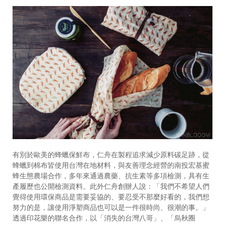
有別於歐美的蜂蠟保鮮布，仁舟在製程追求減少原料碳足跡，從
蜂蠟到棉布皆使用台灣在地材料，與友善理念經營的南投宏基蜜
蜂生態農場合作，多年來通過農藥、抗生素等多項檢測，具有生
產履歷也公開檢測資料。此外仁舟創辦人說：「我們不希望人們
覺得使用環保商品是需要妥協的、要忍受不那麼好看的，我們想
努力的是，讓使用淨塑商品也可以是一件很時尚、很潮的事。」
透過印花樂的聯名合作，以「消失的台灣八哥」、「烏秋圈