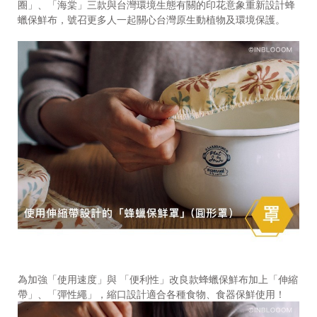
圈」、「海棠」三款與台灣環境生態有關的印花意象重新設計蜂
蠟保鮮布，號召更多人一起關心台灣原生動植物及環境保護。
為加強「使用速度」與 「便利性」改良款蜂蠟保鮮布加上「伸縮
帶」、「彈性繩」，縮口設計適合各種食物、食器保鮮使用！