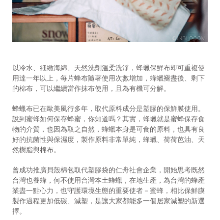
以冷水、細緻海綿、天然洗劑溫柔洗淨，蜂蠟保鮮布即可重複使
用達一年以上，每片蜂布隨著使用次數增加，蜂蠟褪盡後、剩下
的棉布，可以繼續當作抹布使用，且為有機可分解。
蜂蠟布已在歐美風行多年，取代原料成分是塑膠的保鮮膜使用。
說到蜜蜂如何保存蜂蜜，你知道嗎？其實，蜂蠟就是蜜蜂保存食
物的介質，也因為取之自然，蜂蠟本身是可食的原料，也具有良
好的抗菌性與保濕度，製作原料非常單純，蜂蠟、荷荷芭油、天
然樹脂與棉布。
曾成功推廣貝殼棉包取代塑膠袋的仁舟社會企業，開始思考既然
台灣也養蜂，何不使用台灣本土蜂蠟，在地生產，為台灣的蜂產
業盡一點心力，也守護環境生態的重要使者－蜜蜂，相比保鮮膜
製作過程更加低碳、減塑，是讓大家都能多一個居家減塑的新選
擇。