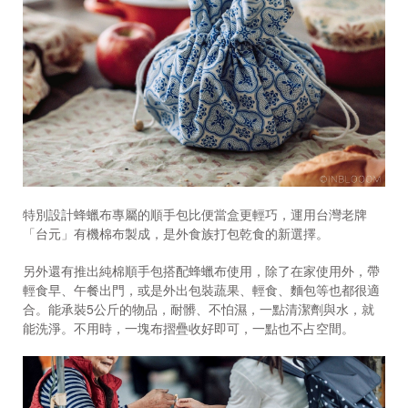
特別設計蜂蠟布專屬的順手包比便當盒更輕巧，運用台灣老牌
「台元」有機棉布製成，是外食族打包乾食的新選擇。
另外還有推出純棉順手包搭配蜂蠟布使用，除了在家使用外，帶
輕食早、午餐出門，或是外出包裝蔬果、輕食、麵包等也都很適
合。能承裝
5
公斤的物品，耐髒、不怕濕，一點清潔劑與水，就
能洗淨。不用時，一塊布摺疊收好即可，一點也不占空間。