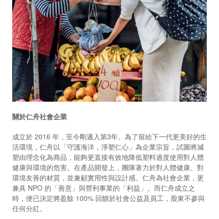
關於仁舟社會企業
成立於
2016
年，至今剛邁入第
3
年。為了留給下一代更美好的生
活環境，仁舟以「守護海洋，淨塑仁心」為企業宗旨，試圖將減
塑由理念化為商品，能夠更直接有效地降低塑料過度使用對人體
健康與環境的危害。在產品開發上，團隊著力於對人體健康、對
環境友善的材質，並兼顧實用性與設計感。仁舟為社會企業，更
兼具
NPO
的「善意」與營利事業的「利益」。而仁舟成立之
時，便已決定將盈餘
100%
回饋於社會公益及員工，股東不參與
任何分紅。