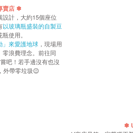
專賣店
✽
設計，大約15個座位
有
以玻璃瓶盛裝的自製豆
花瓶使用。
動」來愛護地球
，現場用
、零浪費理念。前往同
嘗吧！
若手邊沒有也沒
，外帶零垃圾😉
✽ 