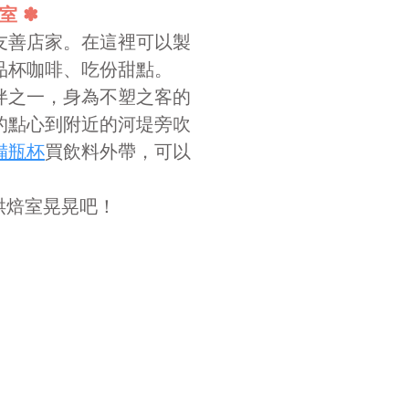
室 ✽
友善店家。在這裡可以製
品杯咖啡、吃份甜點。
伴之一，
身為不塑之客的
的點心到附近的河堤旁吹
備瓶杯
買飲料外帶，可以
烘焙室晃晃吧！