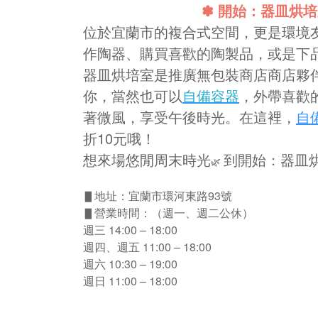
✽ 開始：器皿烘培
位於宜蘭市的複合式空間，更是環境
作陶器、購買喜歡的陶製品，或是下
器皿烘培室是推廣無包裝商店商店夥
你，當然也可以
自備容器
，外帶喜歡
著微風，享受午後時光。在這裡，
自
折10元哦！
想來場悠閒周末時光
到開始：器皿
🌿
▋地址：宜蘭市環河東路93號
▋營業時間：（週一、週二公休）
週三 14:00 – 18:00
週四、週五 11:00 – 18:00
週六 10:30 – 19:00
週日 11:00 – 18:00