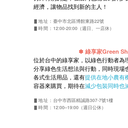
經濟，讓物品找到新的主人！
臺中市北區博館東路22號
▋地址：
12:00-20:00（週日、一店休）
▋時間：
✽
綠享家Green Sh
位於台中的綠享家，以綠色行動者為
分享綠色生活想法與行動，同時現場
各式生活用品，還有
提供在地小農有
容器來購買，期待在
減少包裝同時也
台中市西區精誠路307-7號1樓
▋地址：
12:00–19:00（週日公休）
▋時間：