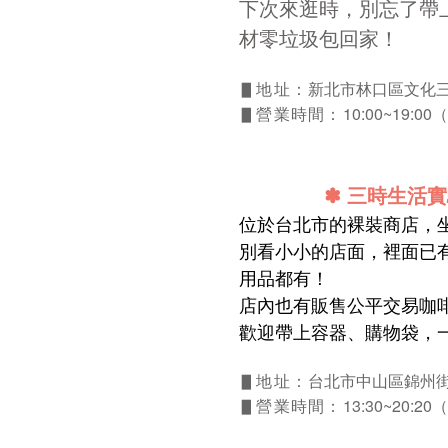
下次來逛時，別忘了帶
材零垃圾包回家！
新北市林口區文化三
▋地址：
10:00~19:
▋營業時間：
✽
三時生活實驗室 
位於台北市的裸裝商店，
別看小小的店面，裡面已
用品都有！
店內也有販售公平交易咖
歡迎帶上容器、購物袋，
台北市中山區錦州街
▋地址：
13:30~20:
▋營業時間：