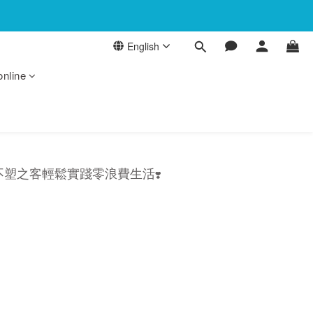
English
online
不塑之客輕鬆實踐零浪費生活
❣️