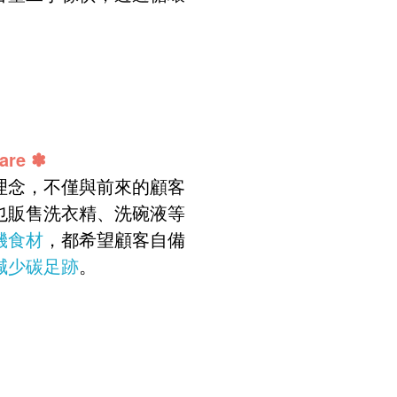
are
✽
理念，不僅與前來的顧客
也販售洗衣精、洗碗液等
機食材
，都希望顧客自備
減少碳足跡
。