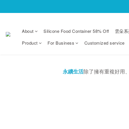
About
Silicone Food Container 58% Off
雲朵系
Product
For Business
Customized service
除了擁有重複好用
永續生活