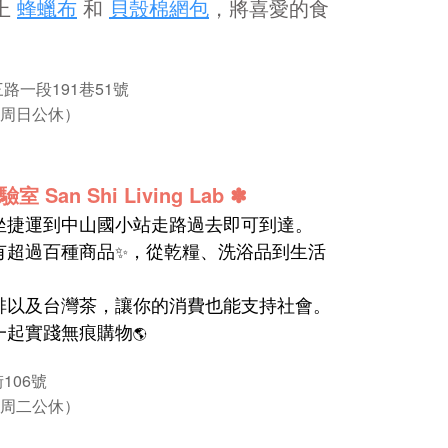
上
蜂蠟布
和
貝殼棉網包
，將喜愛的食
路一段191巷51號
00（周日公休）
San Shi Living Lab
✽
坐捷運到中山國小站走路過去即可到達。
有超過百種商品
，從乾糧、洗浴品到生活
✨
啡以及台灣茶，讓你的消費也能支持社會。
一起實踐無痕購物
🌎
106號
20（周二公休）