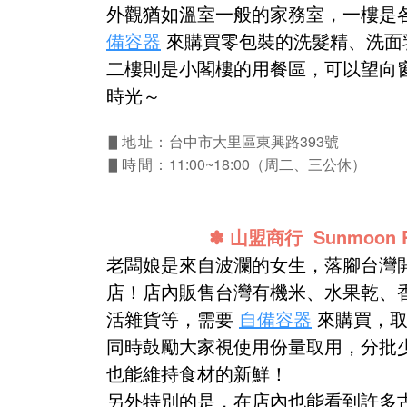
外觀猶如溫室一般的家務室，一樓是
備容器
來購買零包裝的洗髮精、洗面乳
二樓則是小閣樓的用餐區，可以望向
時光～
台中市大里區東興路393號
▋地址：
11:00~18:00（周二、三公休）
▋時間：
✽
山盟商行 Sunmoon Ref
老闆娘是來自波瀾的女生，落腳台灣
店！店內販售台灣有機米、水果乾、
活雜貨等，需要
自備容器
來購買，取
同時鼓勵大家視使用份量取用，分批
也能維持食材的新鮮！
另外特別的是，在店內也能看到許多