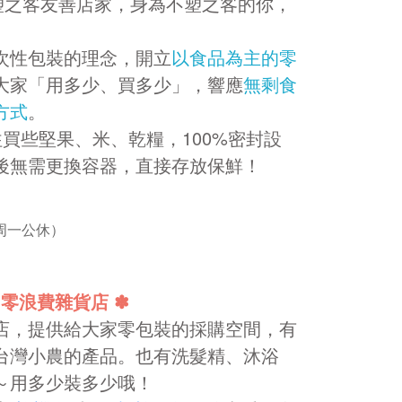
塑之客友善店家，身為不塑之客的你，
次性包裝的理念，開立
以食品為主的零
大家「用多少、買多少」，響應
無剩食
方式
。
買些堅果、米、乾糧，100%密封設
後無需更換容器，直接存放保鮮！
（周一公休）
 零浪費雜貨店 ✽
店，提供給大家零包裝的採購空間，有
台灣小農的產品。也有洗髮精、沐浴
～用多少裝多少哦！