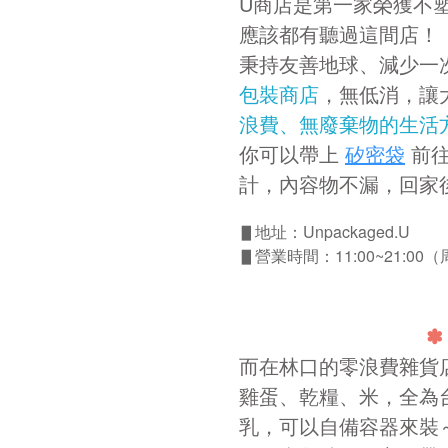
U商店是第一家榮獲不
應該都有聽過這間店！
秉持友善地球、減少一
包裝商店
，無低消，讓
浪費、無廢棄物的生活
你可以帶上
矽密袋
前往
計，內容物不漏，回家
▋
地址：Unpackaged.U
▋
營業時間：11:00~21:00
✽
而在林口的零浪費雜貨
雞蛋、乾糧、米，全為
乳，可以自備容器來裝