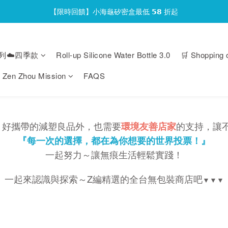
【限時回饋】小海龜矽密盒最低 𝟱𝟴 折起
官網會員首次下單現折 $𝟏𝟎𝟎 元❕
官網會員首次下單現折 $𝟏𝟎𝟎 元❕
列☁️四季款
Roll-up Silicone Water Bottle 3.0
🛒 Shopping 
Zen Zhou Mission
FAQS
、好攜帶的減塑良品外，也需要
的支持，讓
環境友善店家
『每一次的選擇，都在為你想要的世界投票！』
一起努力～讓無痕生活輕鬆實踐！
一起來認識與探索～Z編精選的全台無包裝商店吧
▼▼▼