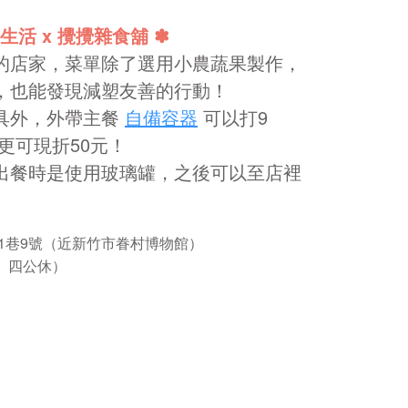
生活 x 攪攪雜食舖 ✽
的店家，菜單除了選用小農蔬果製作，
，也能發現減塑友善的行動！
具外，外帶主餐
自備容器
可以打9
更可現折50元！
出餐時是使用玻璃罐，之後可以至店裡
1巷9號（近新竹市眷村博物館）
週三、四公休）