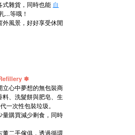
各式雜貨，同時也能
自
...等哦！
窗外風景，好好享受休閒
illery
✽
開立心中夢想的無包裝商
香料、洗髮餅與肥皂、生
代一次性包裝垃圾。
少量購買減少剩食，同時
古董二手傢俱，透過循環