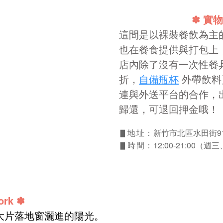
✽ 實物
這間是以裸裝餐飲為主
也在餐食提供與打包上
店內除了沒有一次性餐
折，
自備瓶杯
外帶飲料
連與外送平台的合作，
歸還，可退回押金哦！
新竹市北區水田街9
▋地址：
12:00-21:00（
▋時間：
rk
✽
大片落地窗灑進的陽光。