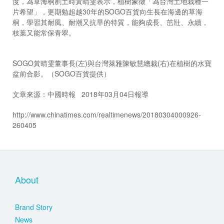
度，為草海桐剷土時黃晴雯表示，植樹象徵「為台灣土地栽種一
片希望」，更期勉超越30年的SOGO百貨向生長在海邊的草海
桐，學習其耐風、耐潮又抗旱的特質，能夠成長、茁壯、永續，
枝葉又能常保青翠。
SOGO黃晴雯董事長(左)與台灣萊雅陳敏慧總裁(右)在植樹的水寶
盆前合影。（SOGO百貨提供）
文章來源：中國時報 2018年03月04日報導
http://www.chinatimes.com/realtimenews/20180304000926-
260405
About
Brand Story
News