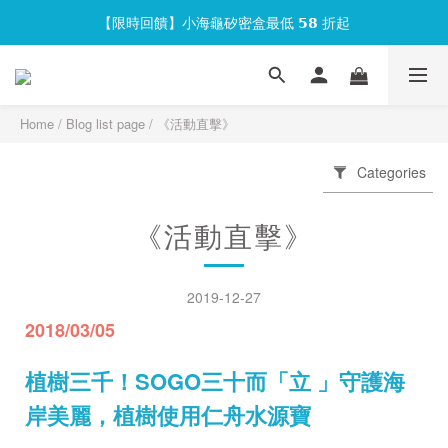
【限時回饋】小海龜矽密盒最低 𝟱𝟴 折起
官網會員首次下單現折 $𝟏𝟎𝟎 元❕
官網會員首次下單現折 $𝟏𝟎𝟎 元❕
Home
/
Blog list page
/
《活動直擊》
Categories
《活動直擊》
2019-12-27
2018/03/05
植樹三千！SOGO三十而「立 」守護海
岸美麗，
植樹使用仁舟水源寶