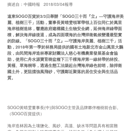
摘述自：中國時報 2018/03/04報導
遠東SOGO百貨於3/3日舉辦「SOGO三十而『立』—守護海岸美
麗、植樹三千」活動，董事長黃晴雯領軍帶領上百位同仁於萬里
海岸植樹造林，響應政府建構國土生物安全網，延伸海岸綠帶面
積，解決海岸線後退，成為四面環海的台灣捍衛氣候變遷最堅實
的防線。
「SOGO三十而『立』—守護海岸美麗、植樹三千」活
動，2018年第一季於林務局提供的國有土地新北市金山萬里大鵬
段，由民間海岸造林專家財團法人慈心有機農業發展基金會協
助，使用仁舟水源寶育樹盆種下三千棵海岸第一線林帶的林投、
黃槿、草海桐等，透過生態工法築起台灣海岸綠色前哨，除捍衛
國土外，更阻擋強風飛砂，守護鄰近聚落的居住安全與生活品
質。
SOGO黃晴雯董事長(中)與SOGO主管及品牌夥伴種樹前合影。
（SOGO百貨提供）
海岸造林因為土壤鹽化、風砂、高溫、缺水等問題具有相當難