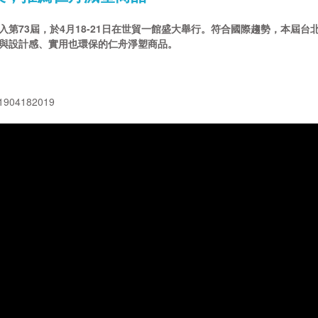
入第73屆，於4月18-21日在世貿一館盛大舉行。符合國際趨勢，本屆台
性與設計感、實用也環保的仁舟淨塑商品。
4182019