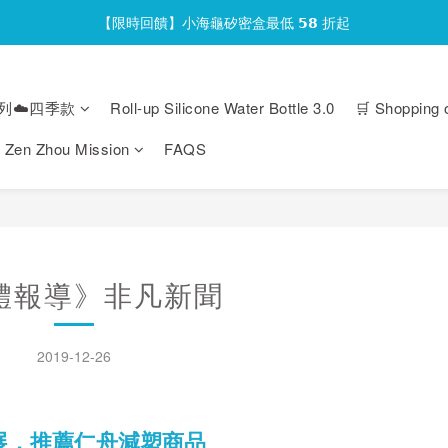
【限時回饋】小海龜矽密盒最低 𝟱𝟴 折起
官網會員首次下單現折 $𝟏𝟎𝟎 元❕
官網會員首次下單現折 $𝟏𝟎𝟎 元❕
列☁️四季款
Roll-up Silicone Water Bottle 3.0
🛒 Shopping 
Zen Zhou Mission
FAQS
體報導》非凡新聞
2019-12-26
具展，推薦仁舟減塑商品