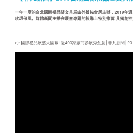
一年一度的台北國際禮品暨文具展由外貿協會所主辦，2019年邁
吹環保風。媒體新聞主播在展會專題的報導上特別推薦 具獨創
👉
國際禮品展盛大開幕! 近400家廠商參展秀創意│非凡新聞│20190