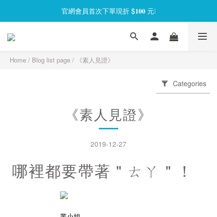
官網會員首次下單現折 $𝟏𝟎𝟎 元❕
官網會員首次下單現折 $𝟏𝟎𝟎 元❕
【限時回饋】小海龜矽密盒最低 𝟱𝟴 折起
官網會員首次下單現折 $𝟏𝟎𝟎 元❕
Home
/
Blog list page
/
《素人見證》
Categories
《素人見證》
2019-12-27
哪裡都要帶著＂ㄊㄚ＂！
叢小姐