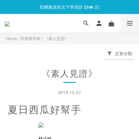
官網會員首次下單現折 $𝟏𝟎𝟎 元❕
官網會員首次下單現折 $𝟏𝟎𝟎 元❕
【限時回饋】小海龜矽密盒最低 𝟱𝟴 折起
官網會員首次下單現折 $𝟏𝟎𝟎 元❕
Home
/
部落格列表
/
《素人見證》
文章分類
《素人見證》
2019-12-27
夏日西瓜好幫手
林小姐